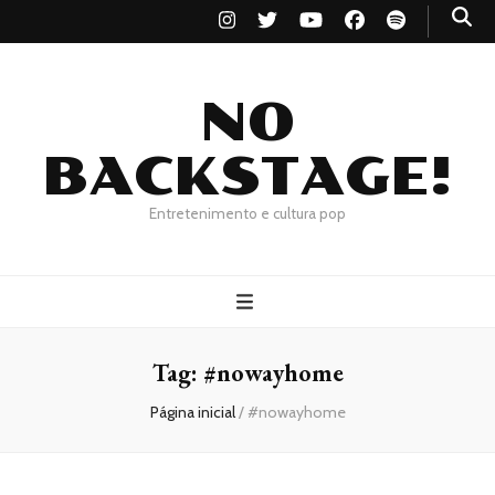
NO
BACKSTAGE!
Entretenimento e cultura pop
Tag:
#nowayhome
Página inicial
/
#nowayhome