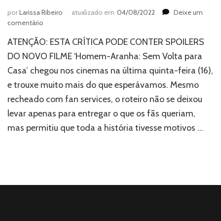
por
Larissa Ribeiro
atualizado em
04/08/2022
Deixe um
em
comentário
‘Homem-
ATENÇÃO: ESTA CRÍTICA PODE CONTER SPOILERS
Aranha:
Sem
DO NOVO FILME ‘Homem-Aranha: Sem Volta para
Volta
Casa’ chegou nos cinemas na última quinta-feira (16),
para
e trouxe muito mais do que esperávamos. Mesmo
Casa’
é
recheado com fan services, o roteiro não se deixou
aclamado
levar apenas para entregar o que os fãs queriam,
pela
crítica
mas permitiu que toda a história tivesse motivos …
e
tem
desfecho
emocionante
–
Leia
tudo!