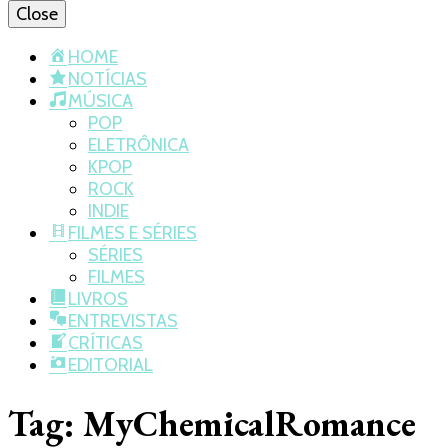
Close
HOME
NOTÍCIAS
MÚSICA
POP
ELETRÔNICA
KPOP
ROCK
INDIE
FILMES E SÉRIES
SÉRIES
FILMES
LIVROS
ENTREVISTAS
CRÍTICAS
EDITORIAL
Tag:
MyChemicalRomance