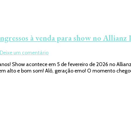
gressos à venda para show no Allianz
em
Deixe um comentário
My
nos! Show acontece em 5 de fevereiro de 2026 no Allian
Chemical
al em alto e bom som! Alô, geração emo! O momento cheg
Romance
em
São
Paulo:
Ingressos
à
venda
para
show
no