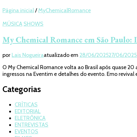
Página inicial
/
MyChemicalRomance
MÚSICA
SHOWS
My Chemical Romance em São Paulo: In
por
Lais Nogueira
atualizado em
28/06/2025
27/06/2025
O My Chemical Romance volta ao Brasil após quase 20 a
ingressos na Eventim e detalhes do evento. Emo reviv
Categorias
CRÍTICAS
EDITORIAL
ELETRÔNICA
ENTREVISTAS
EVENTOS