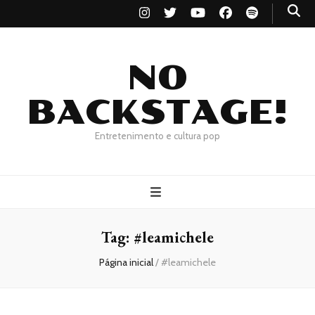
NO
BACKSTAGE!
Entretenimento e cultura pop
Tag:
#leamichele
Página inicial
/
#leamichele