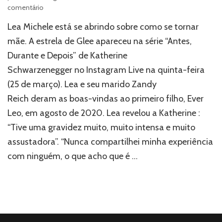
em
comentário
Lea
Lea Michele está se abrindo sobre como se tornar
Michele
relata
mãe. A estrela de Glee apareceu na série “Antes,
sua
Durante e Depois” de Katherine
gravidez
Schwarzenegger no Instagram Live na quinta-feira
“muito
assustadora”,
(25 de março). Lea e seu marido Zandy
sete
Reich deram as boas-vindas ao primeiro filho, Ever
meses
após
Leo, em agosto de 2020. Lea revelou a Katherine :
o
“Tive uma gravidez muito, muito intensa e muito
parto
assustadora”. “Nunca compartilhei minha experiência
com ninguém, o que acho que é …