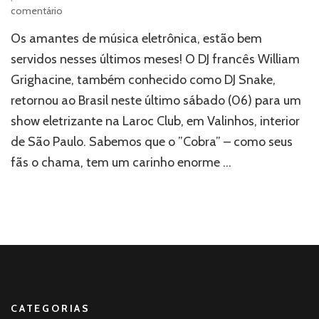
em
comentário
Evento
Os amantes de música eletrônica, estão bem
Review:
Bem
servidos nesses últimos meses! O DJ francês William
fora
Grighacine, também conhecido como DJ Snake,
do
retornou ao Brasil neste último sábado (06) para um
escopo
dos
show eletrizante na Laroc Club, em Valinhos, interior
singles
de São Paulo. Sabemos que o ”Cobra” – como seus
pop;
DJ
fãs o chama, tem um carinho enorme …
Snake
faz
show
eletrizante
na
Laroc
Club
CATEGORIAS