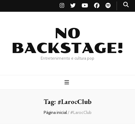
NO
BACKSTAGE!
Entretenimento e cultura pop
Tag:
#LarocClub
Página inicial
/
#LarocClub