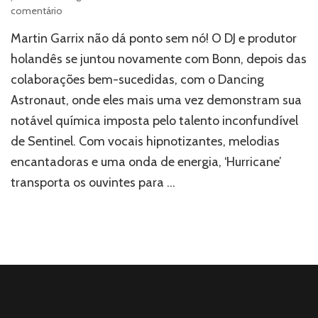
em
comentário
Martin
Martin Garrix não dá ponto sem nó! O DJ e produtor
Garrix
se
holandês se juntou novamente com Bonn, depois das
une
colaborações bem-sucedidas, com o Dancing
a
Astronaut, onde eles mais uma vez demonstram sua
Sentinel
e
notável química imposta pelo talento inconfundível
Bonn
de Sentinel. Com vocais hipnotizantes, melodias
para
o
encantadoras e uma onda de energia, ‘Hurricane’
hino
transporta os ouvintes para …
de
verão
‘Hurricane’
–
Ouça
agora!