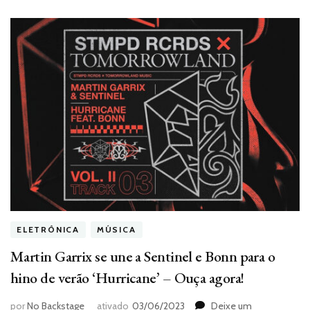
ELETRÔNICA
MÚSICA
Martin Garrix se une a Sentinel e Bonn para o
hino de verão ‘Hurricane’ – Ouça agora!
por
No Backstage
ativado
03/06/2023
Deixe um