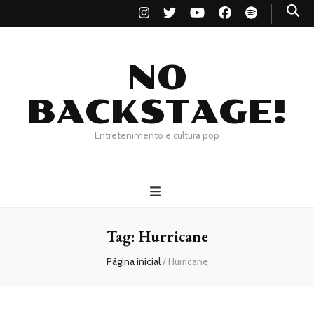
NO
BACKSTAGE!
Entretenimento e cultura pop
Tag:
Hurricane
Página inicial
/
Hurricane