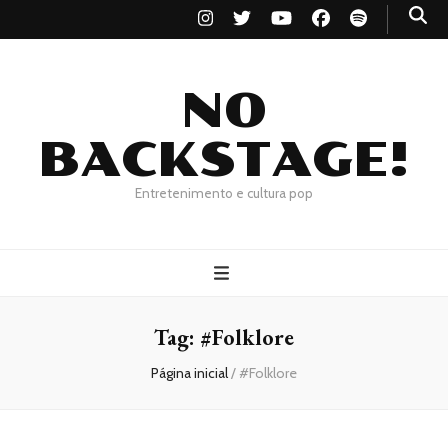
NO
BACKSTAGE!
Entretenimento e cultura pop
Tag:
#Folklore
Página inicial
/
#Folklore