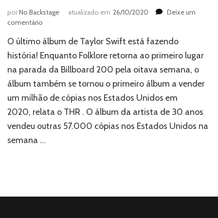
por
No Backstage
atualizado em
26/10/2020
Deixe um
em
comentário
‘FOLKLORE’,
O último álbum de Taylor Swift está fazendo
DE
TAYLOR
história! Enquanto Folklore retorna ao primeiro lugar
SWIFT
na parada da Billboard 200 pela oitava semana, o
TORNA-
álbum também se tornou o primeiro álbum a vender
SE
O
um milhão de cópias nos Estados Unidos em
PRIMEIRO
2020, relata o THR . O álbum da artista de 30 anos
ÁLBUM
COM
vendeu outras 57.000 cópias nos Estados Unidos na
MILHÕES
semana …
DE
VENDAS
DE
2020
NOS
EUA.