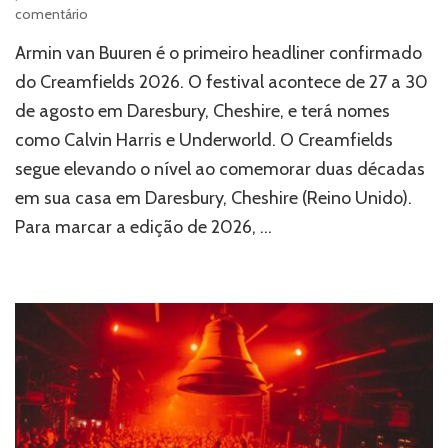
em
comentário
Creamfields
Armin van Buuren é o primeiro headliner confirmado
2026
confirma
do Creamfields 2026. O festival acontece de 27 a 30
Armin
de agosto em Daresbury, Cheshire, e terá nomes
van
como Calvin Harris e Underworld. O Creamfields
Buuren
no
segue elevando o nível ao comemorar duas décadas
palco
em sua casa em Daresbury, Cheshire (Reino Unido).
principal
em
Para marcar a edição de 2026, …
Daresbury