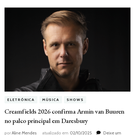
o
festival
em
Paris
ELETRÔNICA
MÚSICA
SHOWS
Creamfields 2026 confirma Armin van Buuren
no palco principal em Daresbury
por
Aline Mendes
atualizado em
02/10/2025
Deixe um