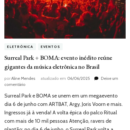
ELETRÔNICA
EVENTOS
Surreal Park + BOMA: evento inédito reúne
gigantes da música eletrônica no Brasil
por
Aline Mendes
atualizado em
06/06/2025
Deixe um
em
comentário
Surreal
Surreal Park e BOMA se unem em um megaevento
Park
+
dia 6 de junho com ARTBAT, Argy, Joris Voorn e mais.
BOMA:
Ingressos já à venda! A volta épica do palco Ritual
evento
com mais de 10 mil pessoas Atenção, ravers de
inédito
reúne
plantão: no dia 6 de junho, o Surreal Park volta a