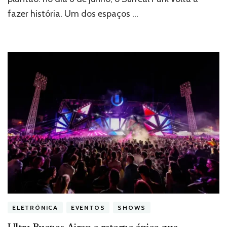
gigantes
fazer história. Um dos espaços …
da
música
eletrônica
no
Brasil
ELETRÔNICA
EVENTOS
SHOWS
Ultra Buenos Aires: o retorno épico que