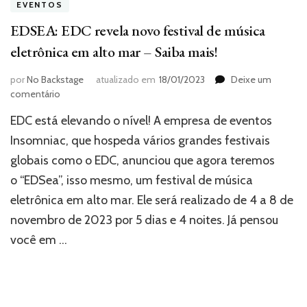
EVENTOS
EDSEA: EDC revela novo festival de música
eletrônica em alto mar – Saiba mais!
por
No Backstage
atualizado em
18/01/2023
Deixe um
em
comentário
EDSEA:
EDC está elevando o nível! A empresa de eventos
EDC
revela
Insomniac, que hospeda vários grandes festivais
novo
globais como o EDC, anunciou que agora teremos
festival
o “EDSea”, isso mesmo, um festival de música
de
música
eletrônica em alto mar. Ele será realizado de 4 a 8 de
eletrônica
novembro de 2023 por 5 dias e 4 noites. Já pensou
em
alto
você em …
mar
–
Saiba
mais!