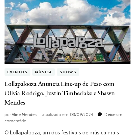
EVENTOS
MÚSICA
SHOWS
Lollapalooza Anuncia Line-up de Peso com
Olivia Rodrigo, Justin Timberlake e Shawn
Mendes
por
Aline Mendes
atualizado em
03/09/2024
Deixe um
em
comentário
Lollapalooza
O Lollapalooza, um dos festivais de música mais
Anuncia