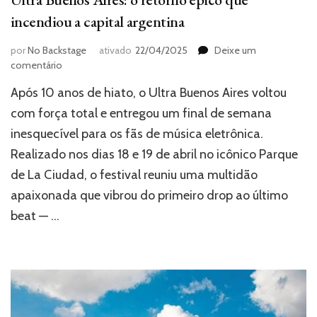
incendiou a capital argentina
por
No Backstage
ativado
22/04/2025
Deixe um
em
comentário
Ultra
Após 10 anos de hiato, o Ultra Buenos Aires voltou
Buenos
Aires:
com força total e entregou um final de semana
o
inesquecível para os fãs de música eletrônica.
retorno
Realizado nos dias 18 e 19 de abril no icônico Parque
épico
que
de La Ciudad, o festival reuniu uma multidão
incendiou
apaixonada que vibrou do primeiro drop ao último
a
capital
beat — …
argentina