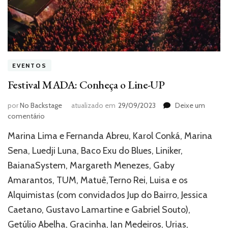
EVENTOS
Festival MADA: Conheça o Line-UP
por
No Backstage
atualizado em
29/09/2023
Deixe um
em
comentário
Festival
Marina Lima e Fernanda Abreu, Karol Conká, Marina
MADA:
Conheça
Sena, Luedji Luna, Baco Exu do Blues, Liniker,
o
BaianaSystem, Margareth Menezes, Gaby
Line-
Amarantos, TUM, Matuê,Terno Rei, Luisa e os
UP
Alquimistas (com convidados Jup do Bairro, Jessica
Caetano, Gustavo Lamartine e Gabriel Souto),
Getúlio Abelha, Gracinha, Ian Medeiros, Urias,