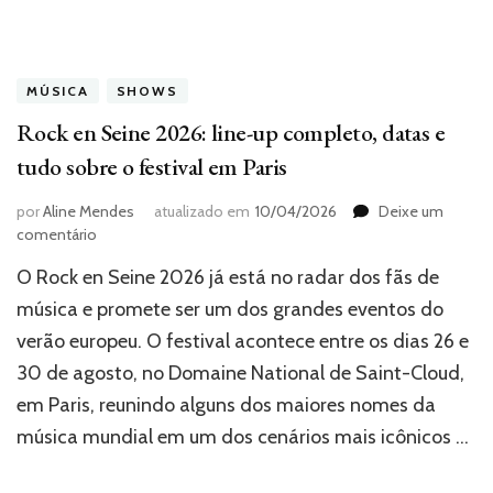
MÚSICA
SHOWS
Rock en Seine 2026: line-up completo, datas e
tudo sobre o festival em Paris
por
Aline Mendes
atualizado em
10/04/2026
Deixe um
em
comentário
Rock
O Rock en Seine 2026 já está no radar dos fãs de
en
Seine
música e promete ser um dos grandes eventos do
2026:
verão europeu. O festival acontece entre os dias 26 e
line-
30 de agosto, no Domaine National de Saint-Cloud,
up
completo,
em Paris, reunindo alguns dos maiores nomes da
datas
música mundial em um dos cenários mais icônicos …
e
tudo
sobre