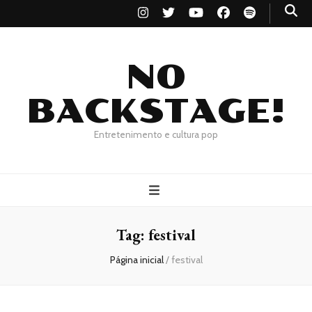
NO
BACKSTAGE!
Entretenimento e cultura pop
Tag:
festival
Página inicial
/
festival