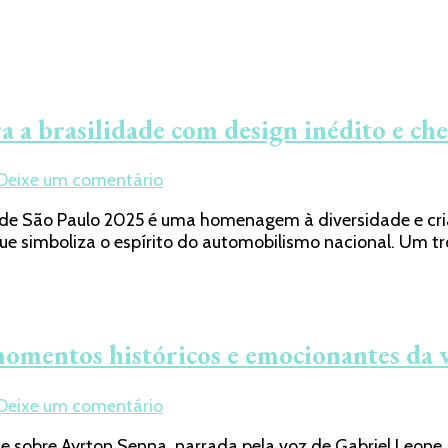
 a brasilidade com design inédito e che
em
Deixe um comentário
Troféu
e São Paulo 2025 é uma homenagem à diversidade e criativ
do
e simboliza o espírito do automobilismo nacional. Um tr
GP
de
São
Paulo
2025
momentos históricos e emocionantes da v
celebra
a
brasilidade
em
Deixe um comentário
com
Netflix
design
nte sobre Ayrton Senna, narrada pela voz de Gabriel Leo