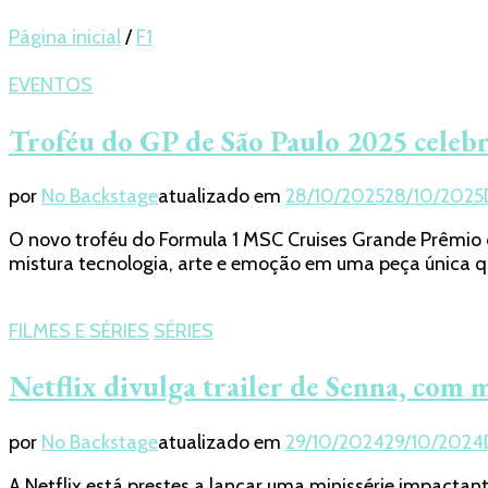
Página inicial
/
F1
EVENTOS
Troféu do GP de São Paulo 2025 celebra
por
No Backstage
atualizado em
28/10/2025
28/10/2025
O novo troféu do Formula 1 MSC Cruises Grande Prêmio d
mistura tecnologia, arte e emoção em uma peça única qu
FILMES E SÉRIES
SÉRIES
Netflix divulga trailer de Senna, com 
por
No Backstage
atualizado em
29/10/2024
29/10/2024
A Netflix está prestes a lançar uma minissérie impacta