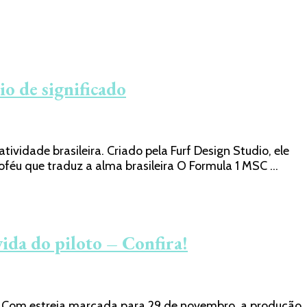
io de significado
idade brasileira. Criado pela Furf Design Studio, ele
oféu que traduz a alma brasileira O Formula 1 MSC …
ida do piloto – Confira!
ne. Com estreia marcada para 29 de novembro, a produção