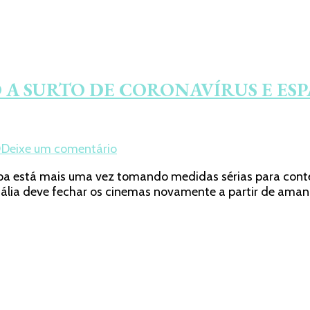
O A SURTO DE CORONAVÍRUS E E
em
0
Deixe um comentário
ITÁLIA
 está mais uma vez tomando medidas sérias para conter 
FECHA
 a Itália deve fechar os cinemas novamente a partir de 
CINEMAS
EM
MEIO
A
SURTO
DE
CORONAVÍRUS
E