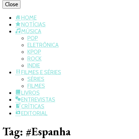
Close
HOME
NOTÍCIAS
MÚSICA
POP
ELETRÔNICA
KPOP
ROCK
INDIE
FILMES E SÉRIES
SÉRIES
FILMES
LIVROS
ENTREVISTAS
CRÍTICAS
EDITORIAL
Tag:
#Espanha