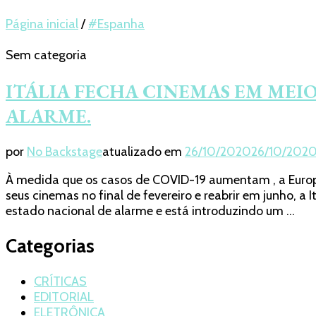
Página inicial
/
#Espanha
Sem categoria
ITÁLIA FECHA CINEMAS EM MEI
ALARME.
por
No Backstage
atualizado em
26/10/2020
26/10/202
À medida que os casos de COVID-19 aumentam , a Europa
seus cinemas no final de fevereiro e reabrir em junho,
estado nacional de alarme e está introduzindo um …
Categorias
CRÍTICAS
EDITORIAL
ELETRÔNICA