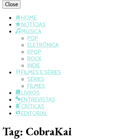
Close
HOME
NOTÍCIAS
MÚSICA
POP
ELETRÔNICA
KPOP
ROCK
INDIE
FILMES E SÉRIES
SÉRIES
FILMES
LIVROS
ENTREVISTAS
CRÍTICAS
EDITORIAL
Tag:
CobraKai