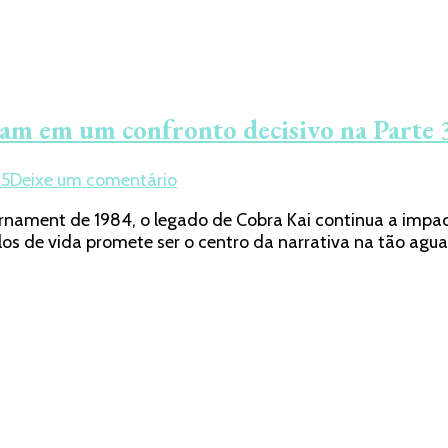
tam em um confronto decisivo na Parte
em
25
Deixe um comentário
Cobra
urnament de 1984, o legado de Cobra Kai continua a impa
Kai:
tilos de vida promete ser o centro da narrativa na tão ag
Passado
e
futuro
se
enfrentam
em
um
confronto
decisivo
na