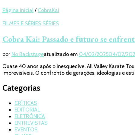
Página inicial
/
CobraKai
FILMES E SÉRIES
SÉRIES
Cobra Kai: Passado e futuro se enfren
por
No Backstage
atualizado em
04/02/2025
04/02/20
Quase 40 anos após o inesquecível All Valley Karate To
imprevisíveis. O confronto de gerações, ideologias e es
Categorias
CRÍTICAS
EDITORIAL
ELETRÔNICA
ENTREVISTAS
EVENTOS