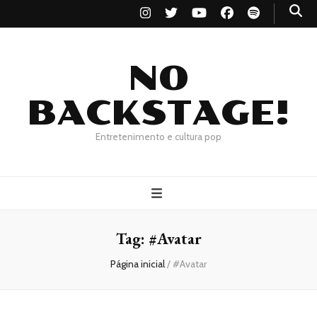
NO
BACKSTAGE!
Entretenimento e cultura pop
Tag:
#Avatar
Página inicial
/
#Avatar