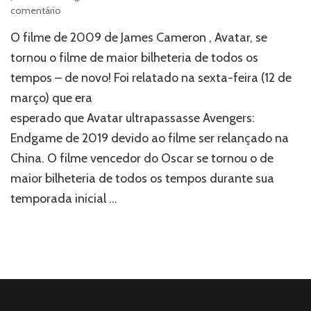
em
comentário
‘Avatar’
O filme de 2009 de James Cameron , Avatar, se
bate
‘Avengers
tornou o filme de maior bilheteria de todos os
Endgame’
tempos – de novo! Foi relatado na sexta-feira (12 de
e
março) que era
se
torna
esperado que Avatar ultrapassasse Avengers:
o
Endgame de 2019 devido ao filme ser relançado na
filme
de
China. O filme vencedor do Oscar se tornou o de
maior
maior bilheteria de todos os tempos durante sua
bilheteria
temporada inicial …
global