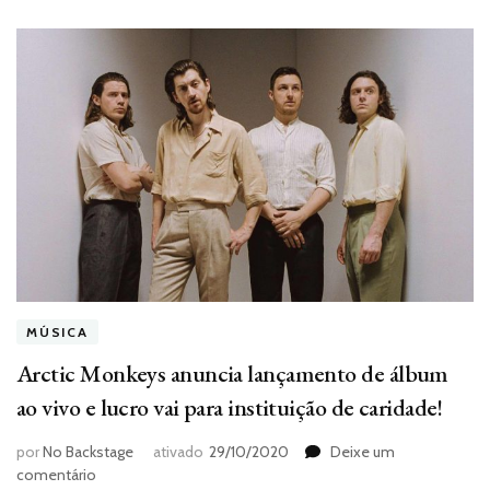
MÚSICA
Arctic Monkeys anuncia lançamento de álbum
ao vivo e lucro vai para instituição de caridade!
por
No Backstage
ativado
29/10/2020
Deixe um
em
comentário