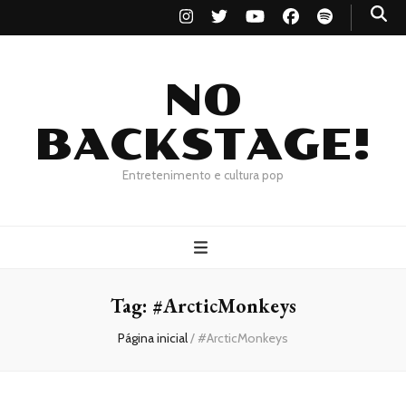
NO
BACKSTAGE!
Entretenimento e cultura pop
Tag:
#ArcticMonkeys
Página inicial
/
#ArcticMonkeys