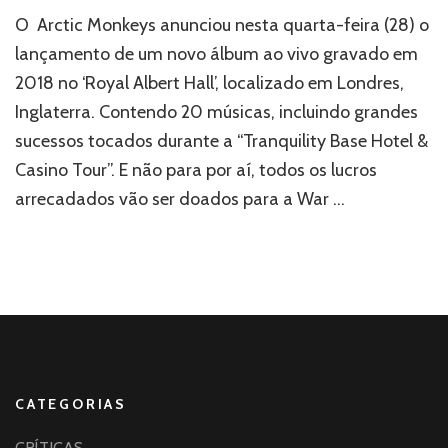
Arctic
O Arctic Monkeys anunciou nesta quarta-feira (28) o
Monkeys
anuncia
lançamento de um novo álbum ao vivo gravado em
lançamento
2018 no ‘Royal Albert Hall’, localizado em Londres,
de
Inglaterra. Contendo 20 músicas, incluindo grandes
álbum
ao
sucessos tocados durante a “Tranquility Base Hotel &
vivo
Casino Tour”. E não para por aí, todos os lucros
e
lucro
arrecadados vão ser doados para a War …
vai
para
instituição
de
caridade!
CATEGORIAS
CRÍTICAS