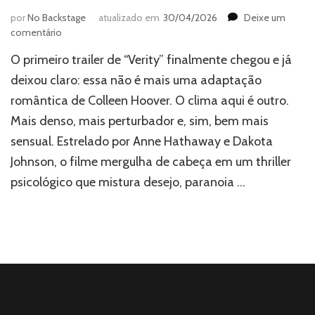
por
No Backstage
atualizado em
30/04/2026
Deixe um
em
comentário
“Verity”:
O primeiro trailer de “Verity” finalmente chegou e já
Anne
Hathaway
deixou claro: essa não é mais uma adaptação
e
romântica de Colleen Hoover. O clima aqui é outro.
Dakota
Mais denso, mais perturbador e, sim, bem mais
Johnson
protagonizam
sensual. Estrelado por Anne Hathaway e Dakota
trailer
Johnson, o filme mergulha de cabeça em um thriller
sombrio,
sensual
psicológico que mistura desejo, paranoia …
e
cheio
de
tensão
da
adaptação
de
Colleen
Hoover