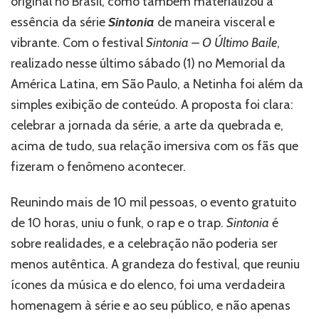
original no Brasil, como também materializou a
celebração
essência da série
Sintonia
de maneira visceral e
de
vibrante. Com o festival
Sintonia – O Último Baile
,
uma
série,
realizado nesse último sábado (1) no Memorial da
do
América Latina, em São Paulo, a Netinha foi além da
Funk
simples exibição de conteúdo. A proposta foi clara:
e
da
celebrar a jornada da série, a arte da quebrada e,
cultura
acima de tudo, sua relação imersiva com os fãs que
periférica
fizeram o fenômeno acontecer.
Reunindo mais de 10 mil pessoas, o evento gratuito
de 10 horas, uniu o funk, o rap e o trap.
Sintonia
é
sobre realidades, e a celebração não poderia ser
menos autêntica. A grandeza do festival, que reuniu
ícones da música e do elenco, foi uma verdadeira
homenagem à série e ao seu público, e não apenas