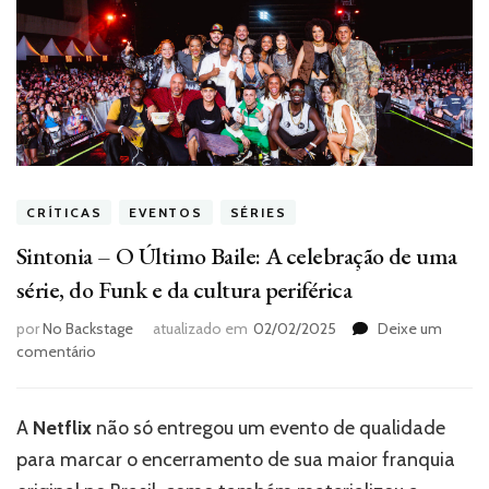
CRÍTICAS
EVENTOS
SÉRIES
Sintonia – O Último Baile: A celebração de uma
série, do Funk e da cultura periférica
por
No Backstage
atualizado em
02/02/2025
Deixe um
em
comentário
Sintonia
–
O
A
Netflix
não só entregou um evento de qualidade
Último
para marcar o encerramento de sua maior franquia
Baile:
A