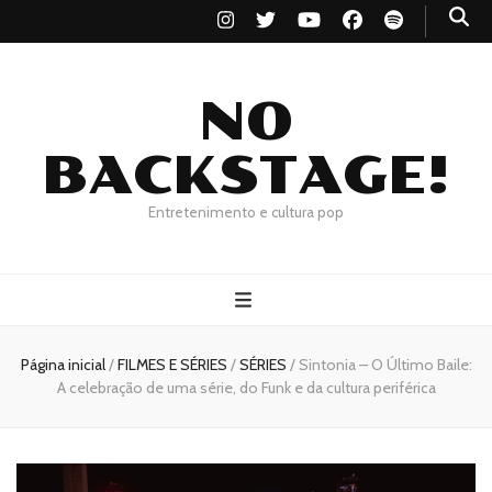
NO
BACKSTAGE!
Entretenimento e cultura pop
Página inicial
/
FILMES E SÉRIES
/
SÉRIES
/
Sintonia – O Último Baile:
A celebração de uma série, do Funk e da cultura periférica