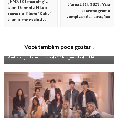
JENNIE lança single
CarnaUOL 2025: Veja
post
com Dominic Fike e
o cronograma
tease do álbum ‘Ruby’
completo das atrações
com turnê exclusiva
Você também pode gostar...
FILMES E SÉRIES
SÉRIES
Anitta se junta ao elenco da 7º temporada de ‘Elite’