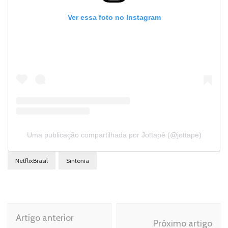
Ver essa foto no Instagram
Uma publicação compartilhada por Jottapê (@jottape)
NetflixBrasil
Sintonia
Navegação
Artigo anterior
de
Próximo artigo