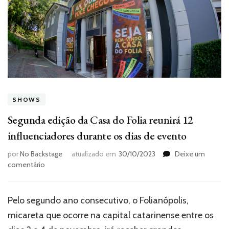
SHOWS
Segunda edição da Casa do Folia reunirá 12
influenciadores durante os dias de evento
por
No Backstage
atualizado em
30/10/2023
Deixe um
em
comentário
Segunda
edição
da
Pelo segundo ano consecutivo, o Folianópolis,
Casa
micareta que ocorre na capital catarinense entre os
do
Folia