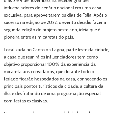
dias 2 e 4 de novembro, irá receber grandes
reunirá
influenciadores do cenário nacional em uma casa
12
exclusiva, para aproveitarem os dias de Folia. Após o
influenciadores
durante
sucesso na edição de 2022, o evento decidiu fazer a
os
segunda edição do projeto neste ano, ideia que é
dias
pioneira entre as micaretas do país.
de
evento
Localizada no Canto da Lagoa, parte leste da cidade,
a casa que reunirá os influenciadores tem como
objetivo proporcionar 100% da experiência da
micareta aos convidados, que durante todo o
feriado ficarão hospedados na casa, conhecendo os
principais pontos turísticos da cidade, a cultura da
ilha e desfrutando de uma programação especial
com festas exclusivas.