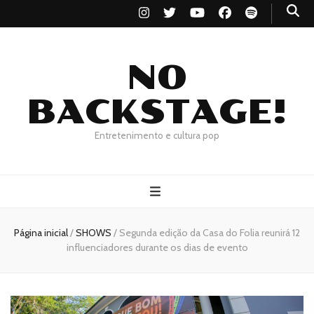
NO
BACKSTAGE!
Entretenimento e cultura pop
Página inicial
/
SHOWS
/
Segunda edição da Casa do Folia reunirá 12
influenciadores durante os dias de evento