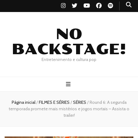
NO
BACKSTAGE!
Entretenimento e cultura pop
Página inicial
/
FILMES E SÉRIES
/
SÉRIES
/
Round 6: A segunda
temporada promete mais mistérios e jogos mortais – Assista o
trailer!