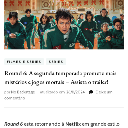
FILMES E SÉRIES
SÉRIES
Round 6: A segunda temporada promete mais
mistérios e jogos mortais – Assista o trailer!
por
No Backstage
atualizado em
26/11/2024
Deixe um
em
comentário
Round
6:
A
segunda
Round 6
esta retornando à
Netflix
em grande estilo.
temporada