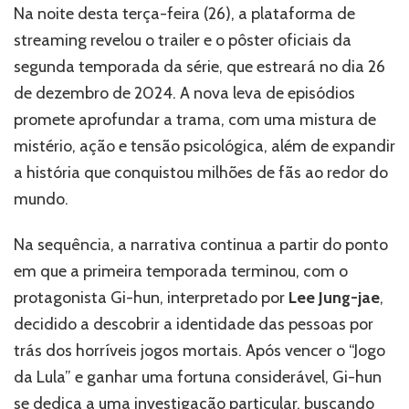
Na noite desta terça-feira (26), a plataforma de
promete
mais
streaming revelou o trailer e o pôster oficiais da
mistérios
segunda temporada da série, que estreará no dia 26
e
de dezembro de 2024. A nova leva de episódios
jogos
mortais
promete aprofundar a trama, com uma mistura de
–
mistério, ação e tensão psicológica, além de expandir
Assista
a história que conquistou milhões de fãs ao redor do
o
trailer!
mundo.
Na sequência, a narrativa continua a partir do ponto
em que a primeira temporada terminou, com o
protagonista Gi-hun, interpretado por
Lee Jung-jae
,
decidido a descobrir a identidade das pessoas por
trás dos horríveis jogos mortais. Após vencer o “Jogo
da Lula” e ganhar uma fortuna considerável, Gi-hun
se dedica a uma investigação particular, buscando