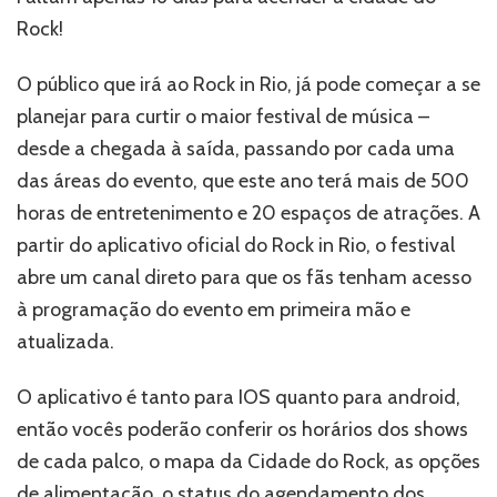
Aplicativo
Rock!
oficial
lista
os
O público que irá ao Rock in Rio, já pode começar a se
horários
planejar para curtir o maior festival de música –
das
desde a chegada à saída, passando por cada uma
atrações
–
das áreas do evento, que este ano terá mais de 500
Veja
horas de entretenimento e 20 espaços de atrações. A
tudo
partir do aplicativo oficial do Rock in Rio, o festival
o
que
abre um canal direto para que os fãs tenham acesso
você
à programação do evento em primeira mão e
precisa
saber!
atualizada.
O aplicativo é tanto para IOS quanto para android,
então vocês poderão conferir os horários dos shows
de cada palco, o mapa da Cidade do Rock, as opções
de alimentação, o status do agendamento dos