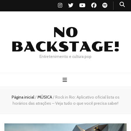
NO
BACKSTAGE!
Entretenimento e cultura pop
Página inicial
/
MÚSICA
/
Rock in Rio: Aplicativo oficial lista os
horários das atrações – Veja tudo o que você precisa saber!