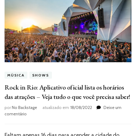
MÚSICA
SHOWS
Rock in Rio: Aplicativo oficial lista os horários
das atrações – Veja tudo o que você precisa saber!
por
No Backstage
atualizado em
18/08/2022
Deixe um
em
comentário
Rock
in
Rio:
Faltam apenas 16 dias para acender a cidade do