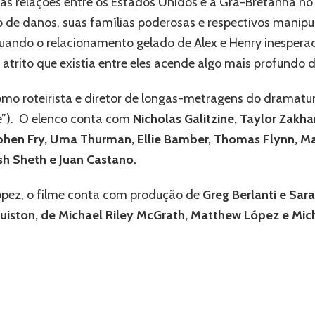
nas relações entre os Estados Unidos e a Grã-Bretanha no
filme
‘Red,
e danos, suas famílias poderosas e respectivos manipul
White
uando o relacionamento gelado de Alex e Henry inesper
&
Royal
atrito que existia entre eles acende algo mais profundo 
Blue’
 como roteirista e diretor de longas-metragens do drama
e”). O elenco conta com
Nicholas Galitzine, Taylor Zakhar 
ephen Fry, Uma Thurman, Ellie Bamber, Thomas Flynn, M
sh Sheth e Juan Castano.
López, o filme conta com produção de
Greg Berlanti e Sa
iston, de Michael Riley McGrath, Matthew López e Mich