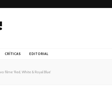
!
CRÍTICAS
EDITORIAL
vo filme ‘Red, White & Royal Blue’