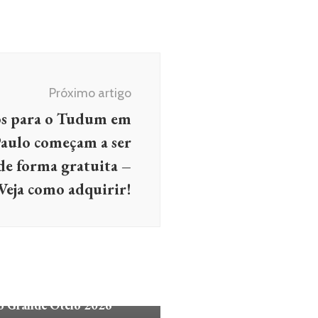
Próximo artigo
sos para o Tudum em
Paulo começam a ser
de forma gratuita –
Veja como adquirir!
S E SÉRIES
NOTÍCIAS
ax vence Melhor Série de
 e Melhor Atuação no
o Grande Otelo 2026