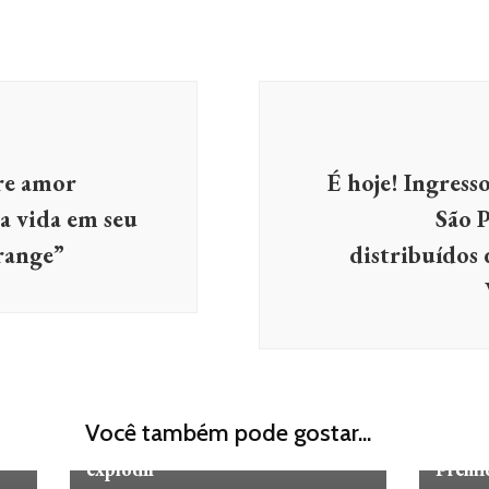
bre amor
É hoje! Ingres
a vida em seu
São 
range”
distribuídos 
CRÍTICAS
FILMES
FILMES E
SÉRIES
FILME
os
A Casa de Dinamite: o filme que
HBO M
Você também pode gostar...
nos lembra que vivemos prestes a
Drama
explodir
Prêmi