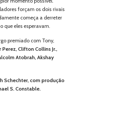
 pior momento possível.
adores forçam os dois rivais
adamente começa a derreter
do que eles esperavam.
turgo premiado com Tony,
Perez, Clifton Collins Jr.,
alcolm Atobrah, Akshay
rah Schechter, com produção
ael S. Constable.