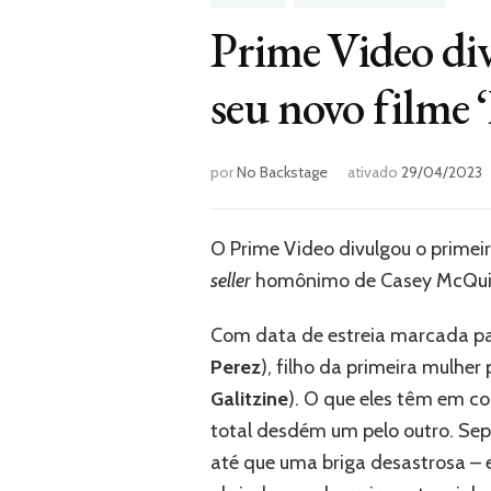
Prime Video divu
seu novo filme 
por
No Backstage
ativado
29/04/2023
O Prime Video divulgou o primeir
seller
homônimo de Casey McQui
Com data de estreia marcada pa
Perez
), filho da primeira mulhe
Galitzine
). O que eles têm em c
total desdém um pelo outro. Sep
até que uma briga desastrosa – e