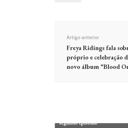
Navegação
de
Artigo anterior
post
Freya Ridings fala so
próprio e celebração d
novo álbum “Blood O
FILMES E SÉRIES
‘Superman & Lois’ são renovad
para a 2ª temporada antes do
segundo episódio