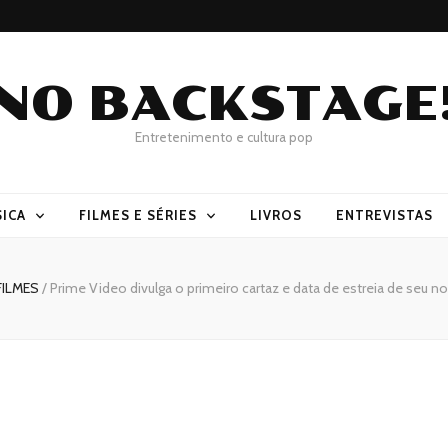
NO BACKSTAGE
Entretenimento e cultura pop
ICA
FILMES E SÉRIES
LIVROS
ENTREVISTAS
FILMES
/
Prime Video divulga o primeiro cartaz e data de estreia de seu no