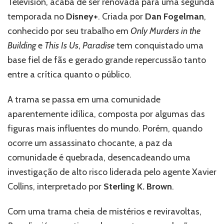
Television, acaba de ser renovada para uma segunda
série
política
temporada no
Disney+
. Criada por
Dan Fogelman
,
com
conhecido por seu trabalho em
Only Murders in the
Sterling
Building
e
This Is Us
,
Paradise
tem conquistado uma
K.
Brown
base fiel de fãs e gerado grande repercussão tanto
ganha
entre a crítica quanto o público.
segunda
temporada
A trama se passa em uma comunidade
aparentemente idílica, composta por algumas das
figuras mais influentes do mundo. Porém, quando
ocorre um assassinato chocante, a paz da
comunidade é quebrada, desencadeando uma
investigação de alto risco liderada pelo agente Xavier
Collins, interpretado por
Sterling K. Brown
.
Com uma trama cheia de mistérios e reviravoltas,