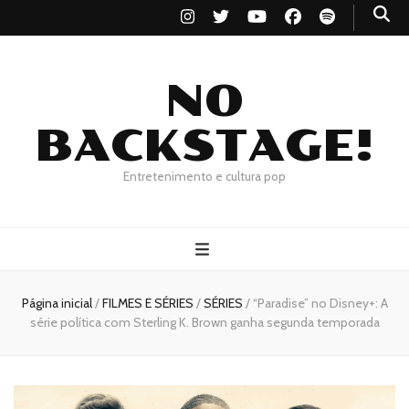
NO
BACKSTAGE!
Entretenimento e cultura pop
Página inicial
/
FILMES E SÉRIES
/
SÉRIES
/
“Paradise” no Disney+: A
série política com Sterling K. Brown ganha segunda temporada