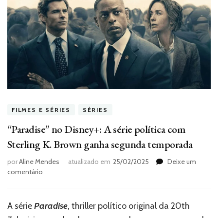
FILMES E SÉRIES
SÉRIES
“Paradise” no Disney+: A série política com
Sterling K. Brown ganha segunda temporada
por
Aline Mendes
atualizado em
25/02/2025
Deixe um
em
comentário
“Paradise”
no
Disney+:
A série
Paradise
, thriller político original da 20th
A