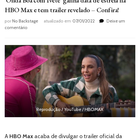
‘Onda Boa com Ivete’ ganha data de estreia na
HBO Max e tem trailer revelado – Confira!
por
No Backstage
atualizado em
07/01/2022
Deixe um
em
comentário
‘Onda
Boa
com
Ivete’
ganha
data
de
estreia
na
HBO
Max
e
Reprodução / YouTube / HBOMAX
tem
trailer
revelado
–
A
HBO Max
acaba de divulgar o trailer oficial da
Confira!