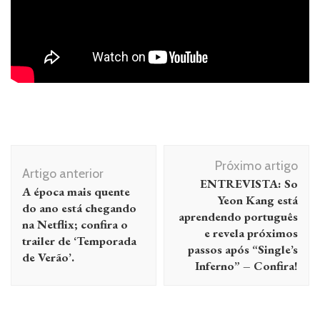
Navegação
Próximo artigo
de
Artigo anterior
ENTREVISTA: So
A época mais quente
post
Yeon Kang está
do ano está chegando
aprendendo português
na Netflix; confira o
e revela próximos
trailer de ‘Temporada
passos após “Single’s
de Verão’.
Inferno” – Confira!