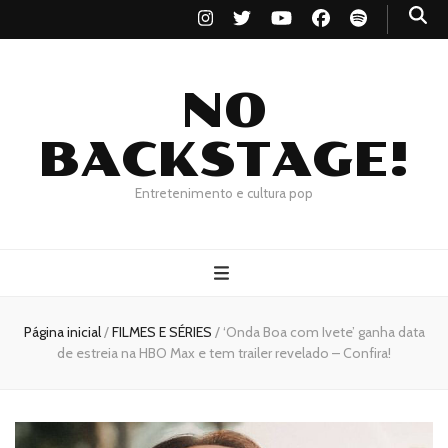
NO
BACKSTAGE!
Entretenimento e cultura pop
Página inicial
/
FILMES E SÉRIES
/
‘Onda Boa com Ivete’ ganha data
de estreia na HBO Max e tem trailer revelado – Confira!