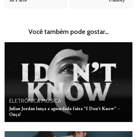
Você também pode gostar...
ELETRÔNICA
MÚSICA
Julian Jordan lança a aguardada faixa “I Don’t Know” –
Ouça!