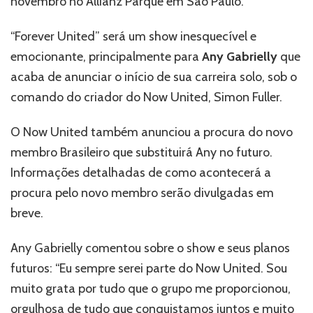
novembro no Allianz Parque em São Paulo.
São
Paulo
“Forever United” será um show inesquecível e
e
emocionante, principalmente para
Any Gabrielly
que
despedida
de
acaba de anunciar o início de sua carreira solo, sob o
Any
comando do criador do Now United, Simon Fuller.
Gabrielly
–
O Now United também anunciou a procura do novo
Saiba
mais!
membro Brasileiro que substituirá Any no futuro.
Informações detalhadas de como acontecerá a
procura pelo novo membro serão divulgadas em
breve.
Any Gabrielly comentou sobre o show e seus planos
futuros: “Eu sempre serei parte do Now United. Sou
muito grata por tudo que o grupo me proporcionou,
orgulhosa de tudo que conquistamos juntos e muito