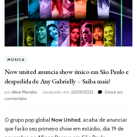
MÚSICA
Now united anuncia show único em São Paulo e
despedida de Any Gabrielly – Saiba mais!
por
Aline Mendes
atualizado em
22/09/2022
Deixe um
em
comentário
Now
united
anuncia
O grupo pop global
Now United
, acaba de anunciar
show
que farão seu primeiro show em estádio, dia 19 de
único
em