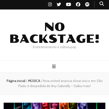
NO
BACKSTAGE!
Entretenimento e cultura pop
Página inicial
/
MÚSICA
/
Now united anuncia show único em São
Paulo e despedida de Any Gabrielly – Saiba mais!