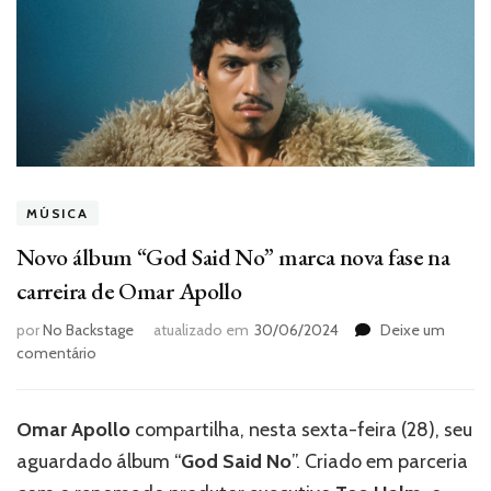
MÚSICA
Novo álbum “God Said No” marca nova fase na
carreira de Omar Apollo
por
No Backstage
atualizado em
30/06/2024
Deixe um
em
comentário
Novo
álbum
“God
Omar Apollo
compartilha, nesta sexta-feira (28), seu
Said
aguardado álbum “
God Said No
”. Criado em parceria
No”
marca