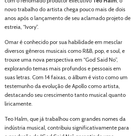
com o renomado produtor executivo
Teo Halm
, o
nova
novo trabalho do artista chega pouco mais de dois
fase
anos após o lançamento de seu aclamado projeto de
na
carreira
estreia, “Ivory”.
de
Omar
Omar é conhecido por sua habilidade em mesclar
Apollo
diversos gêneros musicais como R&B, pop, e soul, e
trouxe uma nova perspectiva em “God Said No”,
explorando temas mais profundos e pessoais em
suas letras. Com 14 faixas, o álbum é visto como um
testemunho da evolução de Apollo como artista,
destacando seu crescimento tanto musical quanto
liricamente.
Teo Halm, que já trabalhou com grandes nomes da
indústria musical, contribuiu significativamente para