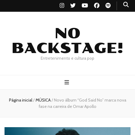
NO
BACKSTAGE!
Entretenimento e cultura pop
Página inicial
/
MÚSICA
/
Novo álbum “God Said No” marca nova
fase na carreira de Omar Apollo