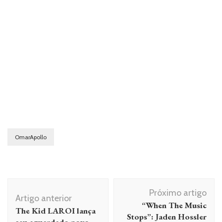
OmarApollo
Navegação
Próximo artigo
de
Artigo anterior
“When The Music
The Kid LAROI lança
post
Stops”: Jaden Hossler
seu aguardado novo