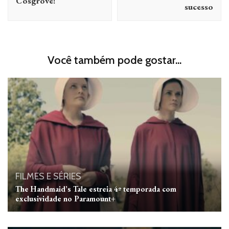
Cosgrove!
sucesso
Você também pode gostar...
FILMES E SÉRIES
The Handmaid’s Tale estreia 4º temporada com
exclusividade no Paramount+