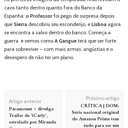
caos tanto dentro quanto fora do Banco da
Espanha:
o Professor
foi pego de surpresa depois
que
Sierra
descobriu seu esconderijo, e
Lisboa
agora
se encontra a salvo dentro do banco. Começa a
guerra e vemos como
A Gangue
terá que ser forte
para sobreviver – com mais armas, angústias e o
desespero de não ter um plano.
Navegação
Próximo artigo
de
Artigo anterior
CRÍTICA | DOM:
Paramount + divulga
post
Série nacional original
Trailer de ‘iCarly’,
do Amazon Prime tem
estrelado por Miranda
tudo para ser um