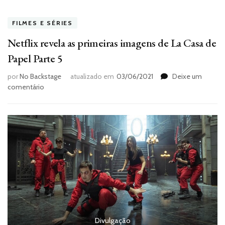
FILMES E SÉRIES
Netflix revela as primeiras imagens de La Casa de
Papel Parte 5
por
No Backstage
atualizado em
03/06/2021
Deixe um
em
comentário
Netflix
revela
as
primeiras
imagens
de
La
Casa
de
Papel
Parte
5
Divulgação