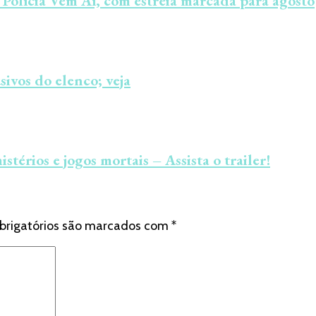
Polícia Vem Aí, com estreia marcada para agosto
ivos do elenco; veja
rios e jogos mortais – Assista o trailer!
brigatórios são marcados com
*