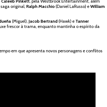
e Caleeb Pinkett
, pela Westbrook Entertainment, além
saga original,
Ralph Macchio
(Daniel LaRusso) e
William
idueña
(Miguel),
Jacob Bertrand
(Hawk) e
Tanner
ouxe frescor à trama, enquanto mantinha o espírito da
empo em que apresenta novos personagens e conflitos