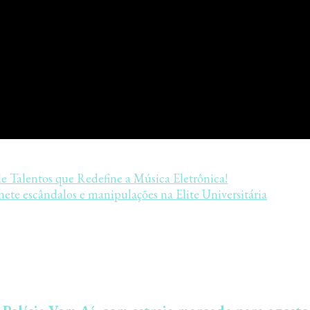
e Talentos que Redefine a Música Eletrônica!
ete escândalos e manipulações na Elite Universitária