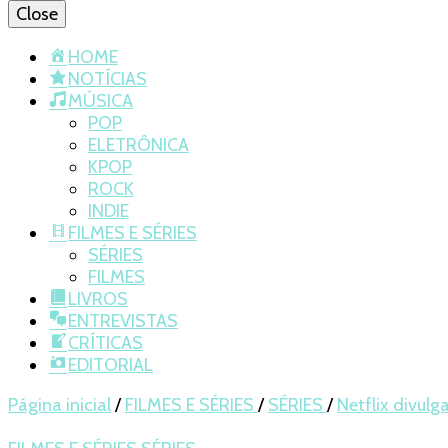
Close
HOME
NOTÍCIAS
MÚSICA
POP
ELETRÔNICA
KPOP
ROCK
INDIE
FILMES E SÉRIES
SÉRIES
FILMES
LIVROS
ENTREVISTAS
CRÍTICAS
EDITORIAL
Página inicial
/
FILMES E SÉRIES
/
SÉRIES
/
Netflix divulg