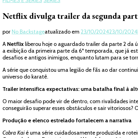
FILMES E SÉRIES
SÉRIES
Netflix divulga trailer da segunda par
por
No Backstage
atualizado em
23/10/2024
23/10/2024
A
Netflix
liberou hoje o aguardado trailer da parte 2 da
a exibição da primeira parte da 6ª temporada, que já es
desafios e antigos inimigos, enquanto lutam para se t
A série que conquistou uma legião de fãs ao dar continu
universo do karatê.
Trailer intensifica expectativas: uma batalha final à al
O maior desafio pode vir de dentro, com rivalidades int
conseguirão superar esses obstáculos e sair vitoriosos
Produção e elenco estrelado fortalecem a narrativa
Cobra Kai
é uma série cuidadosamente produzida e rotei