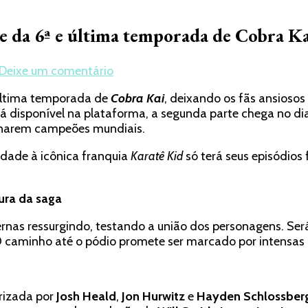
te da 6ª e última temporada de Cobra K
em
Deixe um comentário
Netflix
 última temporada de
Cobra Kai
, deixando os fãs ansiosos
divulga
tá disponível na plataforma, a segunda parte chega no di
trailer
ornarem campeões mundiais.
da
segunda
idade à icônica franquia
Karatê Kid
só terá seus episódios 
parte
da
6ª
tura da saga
e
última
ernas ressurgindo, testando a união dos personagens. Ser
temporada
? O caminho até o pódio promete ser marcado por intensas
de
Cobra
Kai
rizada por
Josh Heald
,
Jon Hurwitz
e
Hayden Schlossber