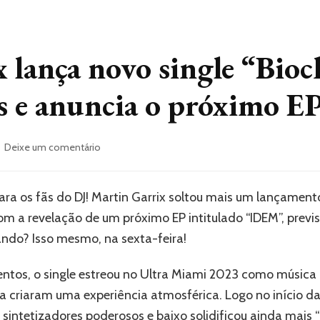
 lança novo single “Bioc
ls e anuncia o próximo 
em
Deixe um comentário
Martin
Garrix
lança
para os fãs do DJ! Martin Garrix soltou mais um lançamen
novo
m a revelação de um próximo EP intitulado “IDEM”, previs
single
“Biochemical”
do? Isso mesmo, na sexta-feira!
com
Seth
tos, o single estreou no Ultra Miami 2023 como música 
Hills
xa criaram uma experiência atmosférica. Logo no início d
e
anuncia
 sintetizadores poderosos e baixo solidificou ainda mai