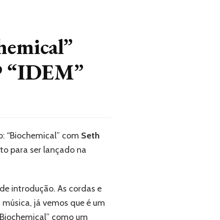
hemical”
EP “IDEM”
to: “Biochemical” com
Seth
to para ser lançado na
de introdução. As cordas e
a música, já vemos que é um
s “Biochemical” como um