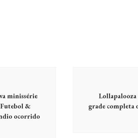
va minissérie
Lollapalooza 
 Futebol &
grade completa d
êndio ocorrido