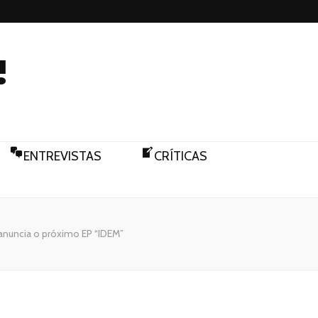
!
ENTREVISTAS
CRÍTICAS
e anuncia o próximo EP “IDEM”