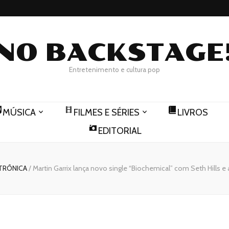
NO BACKSTAGE
Entretenimento e cultura pop
MÚSICA
FILMES E SÉRIES
LIVROS
EDITORIAL
TRÔNICA
/
Martin Garrix lança novo single “Biochemical” com Seth Hills 