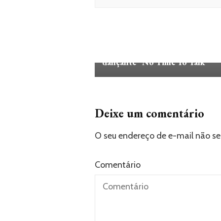
MÚSICA
POP
Jonas Brothers mergulham no
clima dos Bee Gees com o single
dançante “No Time To Talk”
Deixe um comentário
O seu endereço de e-mail não se
Comentário