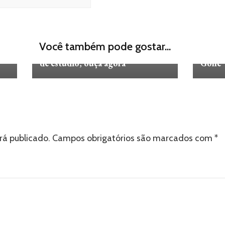
MÚSICA
MÚSI
Billie Eilish lança ‘HIT ME HARD
Shawn
Você também pode gostar...
AND SOFT’, seu terceiro álbum
seu no
de estúdio; ouça agora
Gone” 
rá publicado.
Campos obrigatórios são marcados com
*