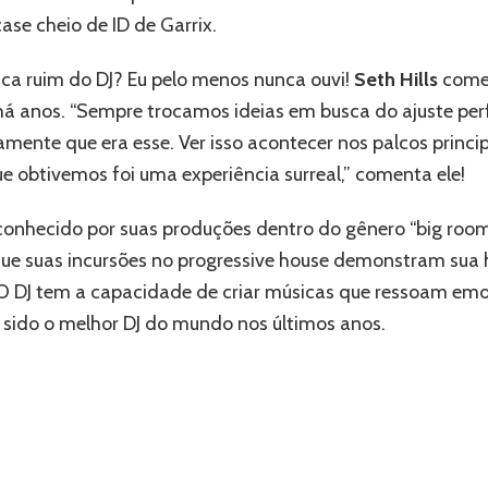
o
e cheio de ID de Garrix.
próximo
EP
ica ruim do DJ? Eu pelo menos nunca ouvi!
Seth Hills
come
“IDEM”
há anos. “Sempre trocamos ideias em busca do ajuste pe
ente que era esse. Ver isso acontecer nos palcos princip
que obtivemos foi uma experiência surreal,” comenta ele!
conhecido por suas produções dentro do gênero “big room
e suas incursões no progressive house demonstram sua h
. O DJ tem a capacidade de criar músicas que ressoam e
m sido o melhor DJ do mundo nos últimos anos.