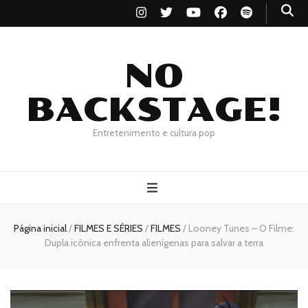
NO
BACKSTAGE!
Entretenimento e cultura pop
Página inicial
/
FILMES E SÉRIES
/
FILMES
/
Looney Tunes – O Filme:
Dupla icônica enfrenta alienígenas para salvar a terra