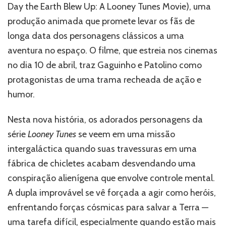
Dupla
Day the Earth Blew Up: A Looney Tunes Movie), uma
icônica
produção animada que promete levar os fãs de
enfrenta
longa data dos personagens clássicos a uma
alienígenas
para
aventura no espaço. O filme, que estreia nos cinemas
salvar
no dia 10 de abril, traz Gaguinho e Patolino como
a
protagonistas de uma trama recheada de ação e
terra
humor.
Nesta nova história, os adorados personagens da
série
Looney Tunes
se veem em uma missão
intergaláctica quando suas travessuras em uma
fábrica de chicletes acabam desvendando uma
conspiração alienígena que envolve controle mental.
A dupla improvável se vê forçada a agir como heróis,
enfrentando forças cósmicas para salvar a Terra —
uma tarefa difícil, especialmente quando estão mais