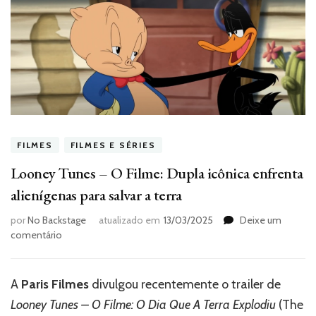
FILMES
FILMES E SÉRIES
Looney Tunes – O Filme: Dupla icônica enfrenta
alienígenas para salvar a terra
por
No Backstage
atualizado em
13/03/2025
Deixe um
em
comentário
Looney
Tunes
–
A
Paris Filmes
divulgou recentemente o trailer de
O
Looney Tunes – O Filme: O Dia Que A Terra Explodiu
(The
Filme: