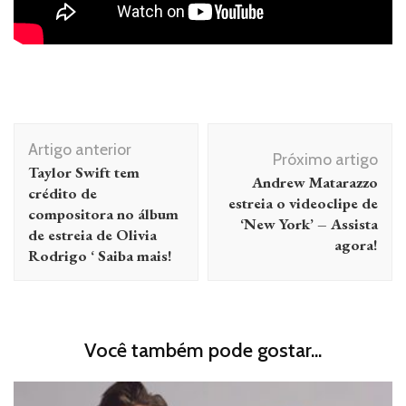
Navegação
Artigo anterior
de
Próximo artigo
Taylor Swift tem
Andrew Matarazzo
post
crédito de
estreia o videoclipe de
compositora no álbum
‘New York’ – Assista
de estreia de Olivia
agora!
Rodrigo ‘ Saiba mais!
Você também pode gostar...