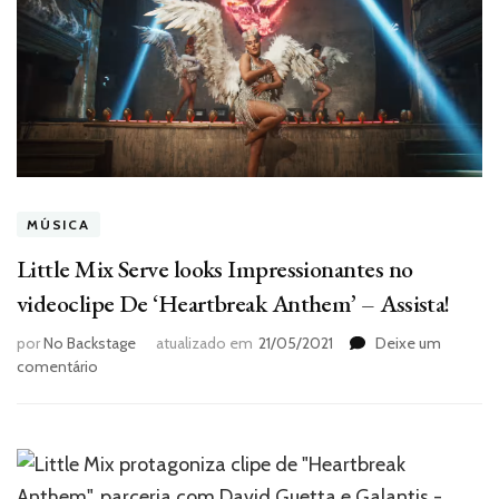
MÚSICA
Little Mix Serve looks Impressionantes no
videoclipe De ‘Heartbreak Anthem’ – Assista!
por
No Backstage
atualizado em
21/05/2021
Deixe um
em
comentário
Little
Mix
Serve
looks
Impressionantes