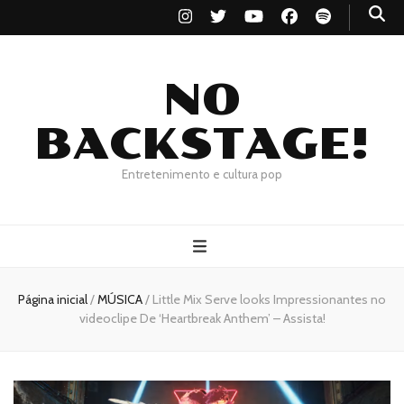
NO
BACKSTAGE!
Entretenimento e cultura pop
Página inicial
/
MÚSICA
/
Little Mix Serve looks Impressionantes no
videoclipe De ‘Heartbreak Anthem’ – Assista!