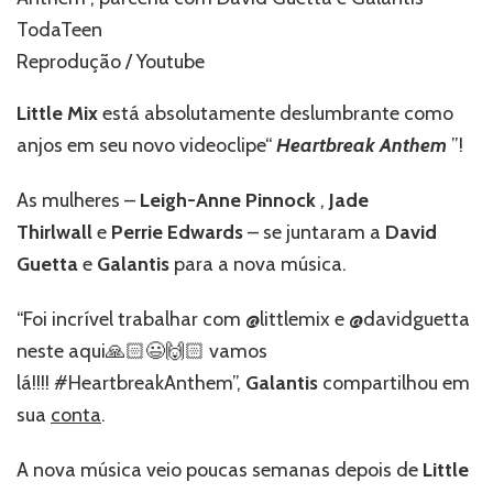
no
videoclipe
De
Reprodução / Youtube
‘Heartbreak
Anthem’
Little Mix
está absolutamente deslumbrante como
–
anjos em seu novo videoclipe“
Heartbreak Anthem
”!
Assista!
As mulheres –
Leigh-Anne Pinnock
,
Jade
Thirlwall
e
Perrie Edwards
– se juntaram a
David
Guetta
e
Galantis
para a nova música.
“Foi incrível trabalhar com @littlemix e @davidguetta
neste aqui🙏🏻😃🙌🏻 vamos
lá!!!! #HeartbreakAnthem”,
Galantis
compartilhou em
sua
conta
.
A nova música veio poucas semanas depois de
Little