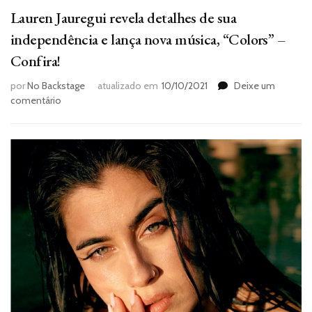
Lauren Jauregui revela detalhes de sua
independência e lança nova música, “Colors” –
Confira!
por
No Backstage
atualizado em
10/10/2021
Deixe um
em
comentário
Lauren
Jauregui
revela
detalhes
de
sua
independência
e
lança
nova
música,
“Colors”
–
Confira!