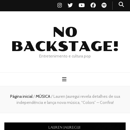
NO
BACKSTAGE!
Entretenimento e cultura pop
Página inicial
/
MÚSICA
/
Lauren Jauregui revela detalhes de sua
independência e lança nova música, “Colors” – Confira!