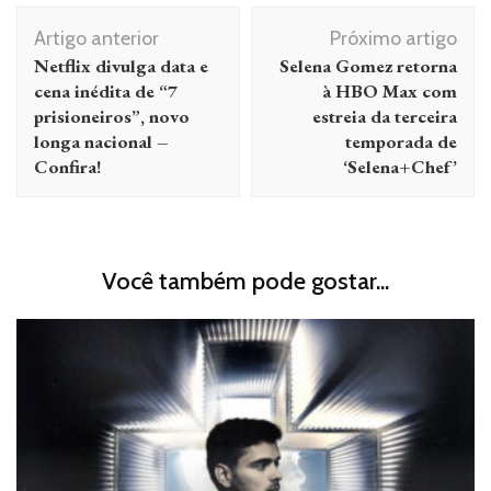
Navegação
Artigo anterior
Próximo artigo
de
Netflix divulga data e
Selena Gomez retorna
post
cena inédita de “7
à HBO Max com
prisioneiros”, novo
estreia da terceira
longa nacional –
temporada de
Confira!
‘Selena+Chef’
Você também pode gostar...