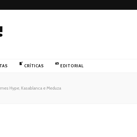
!
TAS
CRÍTICAS
EDITORIAL
 James Hype, Kasablanca e Meduza