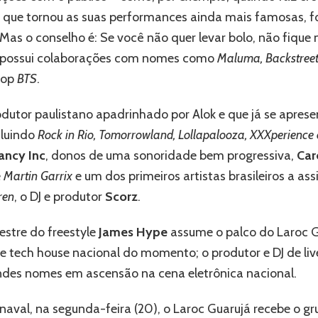
e
o que tornou as suas performances ainda mais famosas, fo
Meduza
Mas o conselho é: Se você não quer levar bolo, não fique
 já possui colaborações com nomes como
Maluma, Backstreet 
pop
BTS
.
rodutor paulistano apadrinhado por Alok e que já se aprese
cluindo
Rock in Rio, Tomorrowland, Lollapalooza, XXXperience 
ancy Inc
, donos de uma sonoridade bem progressiva,
Car
e
Martin Garrix
e um dos primeiros artistas brasileiros a a
ren
, o DJ e produtor
Scorz
.
estre do freestyle
James Hype
assume o palco do Laroc G
de tech house nacional do momento; o produtor e DJ de li
ndes nomes em ascensão na cena eletrônica nacional.
val, na segunda-feira (20), o Laroc Guarujá recebe o g