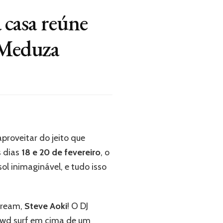
casa reúne
 Meduza
aproveitar do jeito que
s dias
18 e 20 de fevereiro
, o
ol inimaginável, e tudo isso
tream,
Steve Aoki
! O DJ
owd surf em cima de um