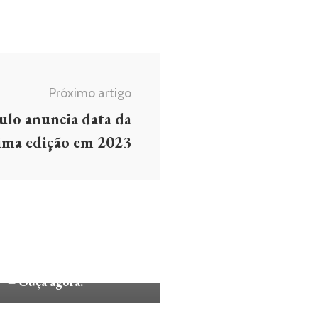
Próximo artigo
lo anuncia data da
ima edição em 2023
CA
POP
na lança “FINALLY
GH LOVE: 50 NUMBER
 – Ouça agora!