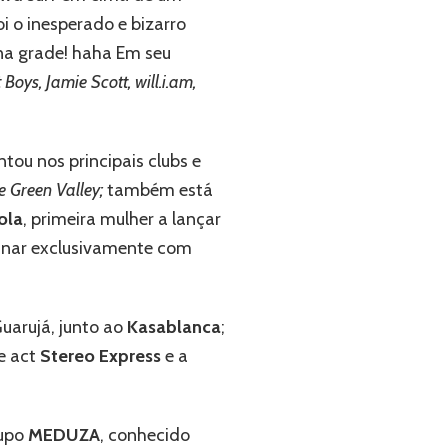
i o inesperado e bizarro
 na grade! haha Em seu
Boys, Jamie Scott,
will.i.am,
ntou nos principais clubs e
e Green Valley;
também está
ola
, primeira mulher a lançar
ssinar exclusivamente com
uarujá, junto ao
Kasablanca
;
ve act
Stereo Express
e a
rupo
MEDUZA
, conhecido