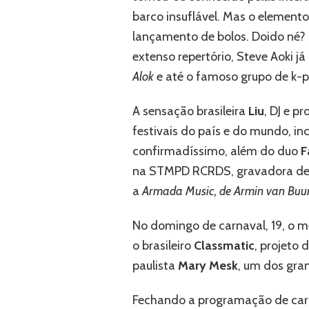
barco insuflável. Mas o element
lançamento de bolos. Doido né? 
extenso repertório, Steve Aoki
Alok
e até o famoso grupo de k-
A sensação brasileira
Liu
, DJ e p
festivais do país e do mundo, in
confirmadíssimo, além do duo
F
na STMPD RCRDS, gravadora d
a
Armada Music, de Armin van Buu
No domingo de carnaval, 19, o m
o brasileiro
Classmatic
, projeto 
paulista
Mary Mesk
, um dos gra
Fechando a programação de carna