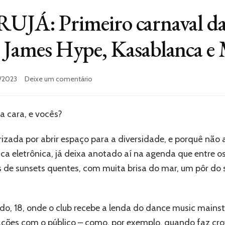
: Primeiro carnaval da 
u, James Hype, Kasablanca e
em
/2023
Deixe um comentário
LAROC
GUARUJÁ:
Primeiro
a cara, e vocês?
carnaval
da
erizada por abrir espaço para a diversidade, e porquê não 
casa
reúne
 eletrônica, já deixa anotado aí na agenda que entre o
Steve
ias de sunsets quentes, com muita brisa do mar, um pôr do s
Aoki,
Liu,
James
Hype,
, 18, onde o club recebe a lenda do dance music mains
Kasablanca
rações com o público – como, por exemplo, quando faz cr