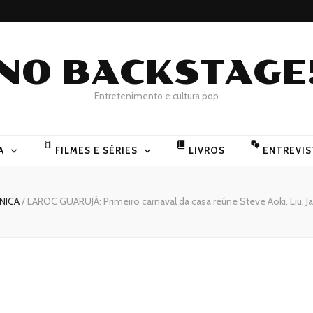
NO BACKSTAGE
Entretenimento e cultura pop
A
FILMES E SÉRIES
LIVROS
ENTREVIS
NICA
/
LAROC GUARUJÁ: Primeiro carnaval da casa reúne Steve Aoki, Liu,