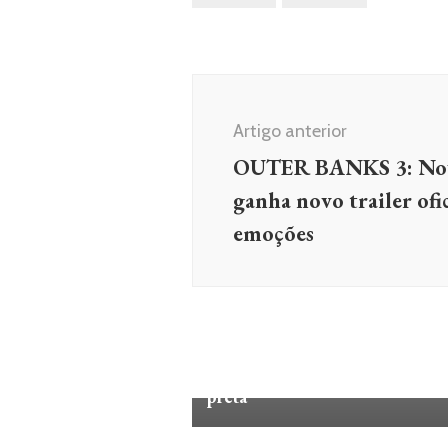
Navegação
de
Artigo anterior
post
OUTER BANKS 3: Nov
ganha novo trailer ofic
emoções
MÚSICA
SHOWS
Turnê AfroBaile, YOLO,
Africanize e Everyday People
encerra no Rio celebrando cult
preta