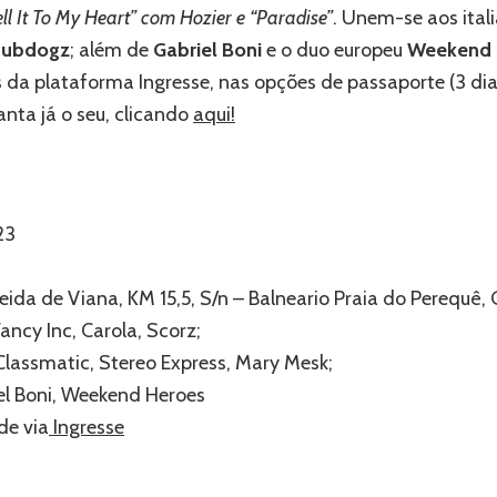
ell It To My Heart” com Hozier e “Paradise”
. Unem-se aos ital
ubdogz
; além de
Gabriel Boni
e o duo europeu
Weekend 
s da plataforma Ingresse, nas opções de passaporte (3 dia
ranta já o seu, clicando
aqui!
23
ida de Viana, KM 15,5, S/n – Balneario Praia do Perequê, 
Fancy Inc, Carola, Scorz;
Classmatic, Stereo Express, Mary Mesk;
l Boni, Weekend Heroes
de via
Ingresse