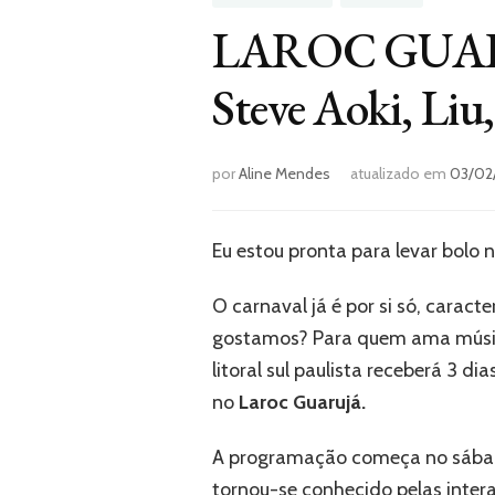
LAROC GUARUJÁ
Steve Aoki, Li
por
Aline Mendes
atualizado em
03/02
Eu estou pronta para levar bolo n
O carnaval já é por si só, caract
gostamos? Para quem ama música
litoral sul paulista receberá 3 d
no
Laroc Guarujá.
A programação começa no sábado
tornou-se conhecido pelas inte