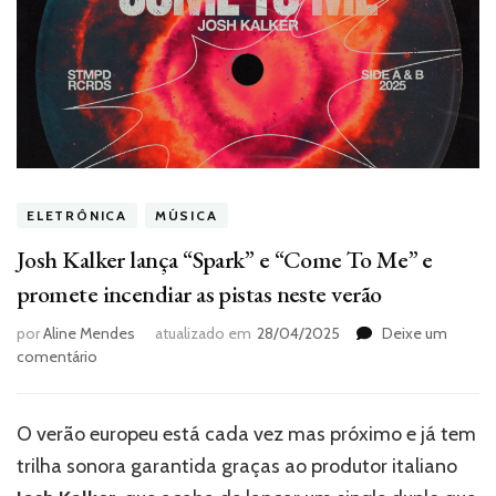
ELETRÔNICA
MÚSICA
Josh Kalker lança “Spark” e “Come To Me” e
promete incendiar as pistas neste verão
por
Aline Mendes
atualizado em
28/04/2025
Deixe um
em
comentário
Josh
Kalker
lança
O verão europeu está cada vez mas próximo e já tem
“Spark”
trilha sonora garantida graças ao produtor italiano
e
“Come