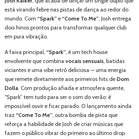
Josh Kalker
, que acaba de lançar um single duplo que
To
está virando febre nas pistas de dança ao redor do
Me”
mundo. Com
“Spark”
e
“Come To Me”
, Josh entrega
e
promete
dois hinos prontos para transformar qualquer club
incendiar
em pura vibração.
as
pistas
A faixa principal,
“Spark”
, é um tech house
neste
verão
envolvente que combina
vocais sensuais
, batidas
viciantes e uma vibe retrô deliciosa — uma energia
que remete diretamente aos primeiros hits de
Dom
Dolla
. Com produção afiada e atmosfera quente,
“Spark” tem tudo para ser o som do verão: é
impossível ouvir e ficar parado. O lançamento ainda
traz
“Come To Me”
, outra bomba de pista que
reforça a habilidade de Josh de criar músicas que
fazem o público vibrar do primeiro ao último drop.