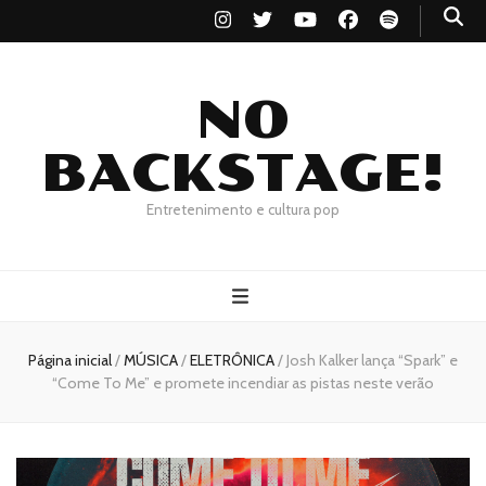
NO
BACKSTAGE!
Entretenimento e cultura pop
Página inicial
/
MÚSICA
/
ELETRÔNICA
/
Josh Kalker lança “Spark” e
“Come To Me” e promete incendiar as pistas neste verão