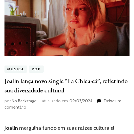
MÚSICA
POP
Joalin lança novo single “La Chica-cá”, refletindo
sua diversidade cultural
por
No Backstage
atualizado em
09/03/2024
Deixe um
em
comentário
Joalin
lança
novo
Joalin
mergulha fundo em suas raízes culturais!
single