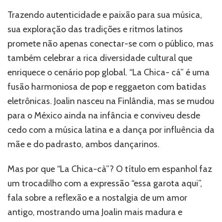
“La
Trazendo autenticidade e paixão para sua música,
Chica-
cá”,
sua exploração das tradições e ritmos latinos
refletindo
promete não apenas conectar-se com o público, mas
sua
também celebrar a rica diversidade cultural que
diversidade
cultural
enriquece o cenário pop global. “La Chica- cá” é uma
fusão harmoniosa de pop e reggaeton com batidas
eletrônicas. Joalin nasceu na Finlândia, mas se mudou
para o México ainda na infância e conviveu desde
cedo com a música latina e a dança por influência da
mãe e do padrasto, ambos dançarinos.
Mas por que “La Chica-cà”? O título em espanhol faz
um trocadilho com a expressão “essa garota aqui”,
fala sobre a reflexão e a nostalgia de um amor
antigo, mostrando uma Joalin mais madura e