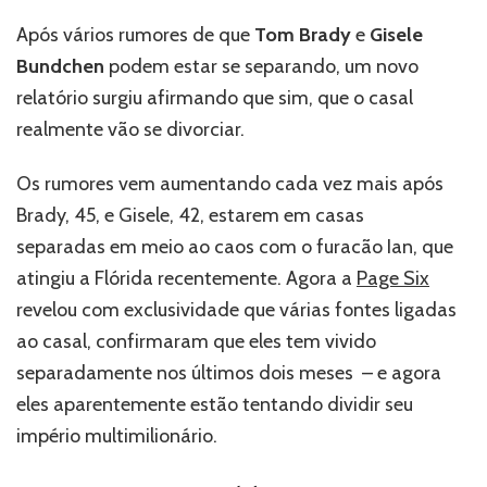
Bündchen
e
Após vários rumores de que
Tom Brady
e
Gisele
Tom
Bundchen
podem estar se separando, um novo
Brady
estão
relatório surgiu afirmando que sim, que o casal
mesmo
realmente vão se divorciar.
se
divorciando?
Os rumores vem aumentando cada vez mais após
Brady, 45, e Gisele, 42, estarem em casas
separadas em meio ao caos com o furacão Ian, que
atingiu a Flórida recentemente. Agora a
Page Six
revelou com exclusividade que várias fontes ligadas
ao casal, confirmaram que eles tem vivido
separadamente nos últimos dois meses – e agora
eles aparentemente estão tentando dividir seu
império multimilionário.