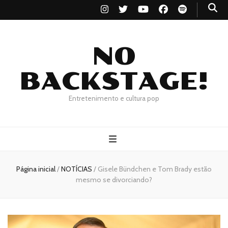
NO
BACKSTAGE!
Entretenimento e cultura pop
Página inicial
/
NOTÍCIAS
/
Gisele Bündchen e Tom Brady estão
mesmo se divorciando?