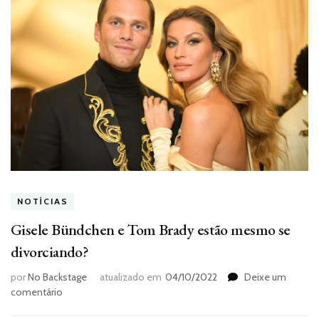
NOTÍCIAS
Gisele Bündchen e Tom Brady estão mesmo se
divorciando?
por
No Backstage
atualizado em
04/10/2022
Deixe um
em
comentário
Gisele