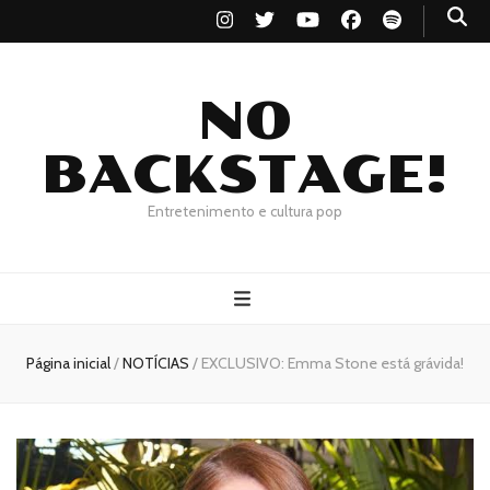
NO
BACKSTAGE!
Entretenimento e cultura pop
Página inicial
/
NOTÍCIAS
/
EXCLUSIVO: Emma Stone está grávida!