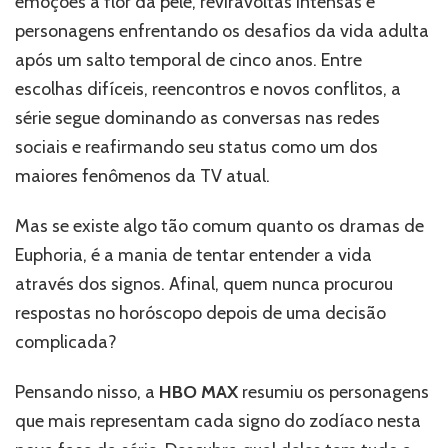
emoções à flor da pele, reviravoltas intensas e
representa
personagens enfrentando os desafios da vida adulta
o
após um salto temporal de cinco anos. Entre
seu
signo?
escolhas difíceis, reencontros e novos conflitos, a
série segue dominando as conversas nas redes
sociais e reafirmando seu status como um dos
maiores fenômenos da TV atual.
Mas se existe algo tão comum quanto os dramas de
Euphoria, é a mania de tentar entender a vida
através dos signos. Afinal, quem nunca procurou
respostas no horóscopo depois de uma decisão
complicada?
Pensando nisso, a
HBO MAX
resumiu os personagens
que mais representam cada signo do zodíaco nesta