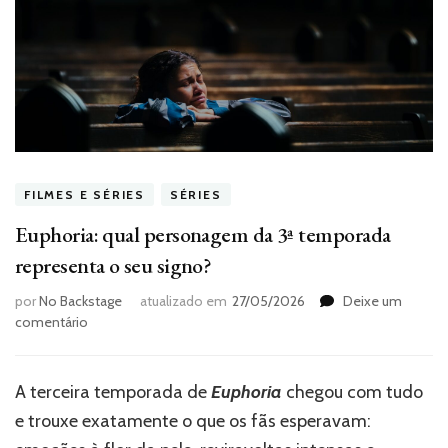
FILMES E SÉRIES
SÉRIES
Euphoria: qual personagem da 3ª temporada
representa o seu signo?
por
No Backstage
atualizado em
27/05/2026
Deixe um
em
comentário
Euphoria:
qual
personagem
A terceira temporada de
Euphoria
chegou com tudo
da
e trouxe exatamente o que os fãs esperavam:
3ª
temporada