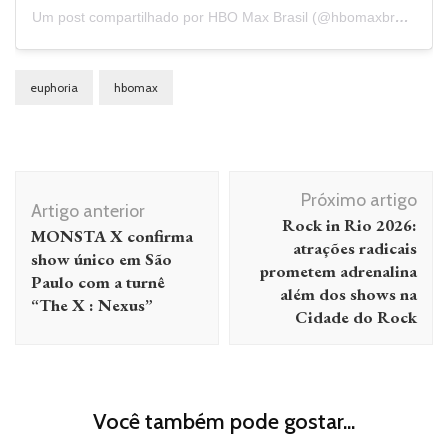
Um post compartilhado por HBO Max Brasil (@hbomaxbrasil)
euphoria
hbomax
Navegação
Próximo artigo
de
Artigo anterior
Rock in Rio 2026:
MONSTA X confirma
post
atrações radicais
show único em São
prometem adrenalina
Paulo com a turnê
além dos shows na
“The X : Nexus”
Cidade do Rock
Você também pode gostar...