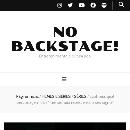
NO
BACKSTAGE!
Entretenimento e cultura pop
Página inicial
/
FILMES E SÉRIES
/
SÉRIES
/
Euphoria: qual
personagem da 3ª temporada representa o seu signo?