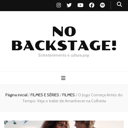
NO
BACKSTAGE!
Entretenimento e cultura pop
Página inicial
/
FILMES E SÉRIES
/
FILMES
/
O Jogo Começa Antes do
Tempo: Veja o trailer de Amanhecer na Colheita