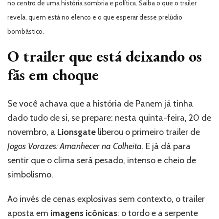
no centro de uma história sombria e política. Saiba o que o trailer
Veja
revela, quem está no elenco e o que esperar desse prelúdio
o
trailer
bombástico.
de
O trailer que está deixando os
Amanhecer
na
fãs em choque
Colheita
Se você achava que a história de Panem já tinha
dado tudo de si, se prepare: nesta quinta-feira, 20 de
novembro, a
Lionsgate
liberou o primeiro trailer de
Jogos Vorazes: Amanhecer na Colheita
. E já dá para
sentir que o clima será pesado, intenso e cheio de
simbolismo.
Ao invés de cenas explosivas sem contexto, o trailer
aposta em
imagens icônicas
: o tordo e a serpente