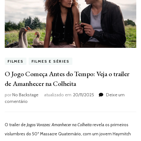
FILMES
FILMES E SÉRIES
O Jogo Começa Antes do Tempo: Veja o trailer
de Amanhecer na Colheita
por
No Backstage
atualizado em
20/11/2025
Deixe um
em
comentário
O
Jogo
Começa
O trailer de
Jogos Vorazes: Amanhecer na Colheita
revela os primeiros
Antes
do
vislumbres do 50º Massacre Quaternário, com um jovem Haymitch
Tempo: