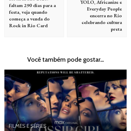
post
YOLO, Africanize e
faltam 290 dias para a
Everyday People
festa, veja quando
encerra no Rio
começa a venda do
celebrando cultura
Rock in Rio Card
preta
Você também pode gostar...
FILMES E SÉRIES