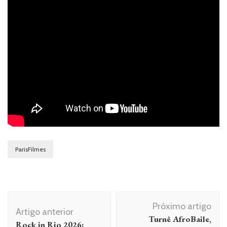
ParisFilmes
Navegação
Próximo artigo
de
Artigo anterior
Turnê AfroBaile,
Rock in Rio 2026: