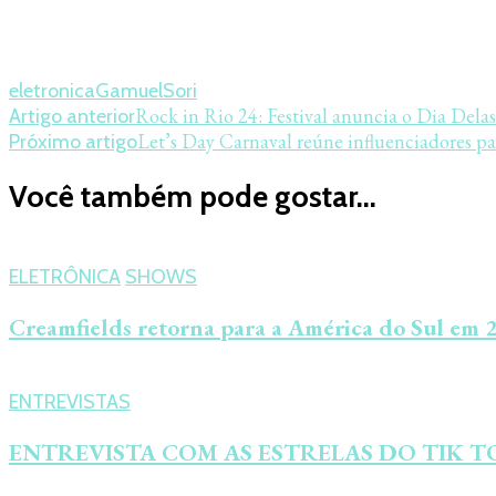
eletronica
GamuelSori
Navegação
Rock in Rio 24: Festival anuncia o Dia Dela
Artigo anterior
Let’s Day Carnaval reúne influenciadores p
Próximo artigo
de
post
Você também pode gostar...
ELETRÔNICA
SHOWS
Creamfields retorna para a América do Sul em 20
ENTREVISTAS
ENTREVISTA COM AS ESTRELAS DO TIK TO