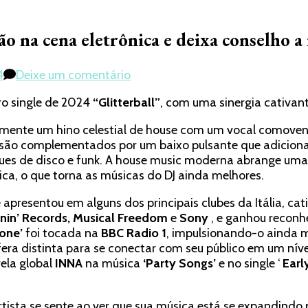
o na cena eletrônica e deixa conselho a 
em
4
Deixe um comentário
Entrevista:
ro single de 2024
“Glitterball”
, com uma sinergia cativan
Gamuel
Sori
damente um hino celestial de house com um vocal comove
celebra
ais são complementados por um baixo pulsante que adicio
ascensão
es de disco e funk. A house music moderna abrange uma a
na
nica, o que torna as músicas do DJ ainda melhores.
cena
eletrônica
e apresentou em alguns dos principais clubes da Itália, ca
e
nin’ Records, Musical Freedom
e
Sony
, e ganhou reconh
deixa
one’
foi tocada na
BBC Radio 1
, impulsionando-o ainda m
conselho
era distinta para se conectar com seu público em um níve
a
ela global
INNA
na música
‘Party Songs’
e no single ‘
Earl
novos
produtores;
leia
tista se sente ao ver que sua música está se expandindo