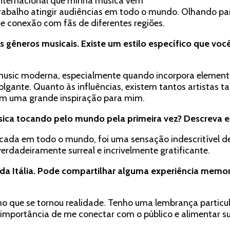
internacional que minha música vem
rabalho atingir audiências em todo o mundo. Olhando par
e conexão com fãs de diferentes regiões.
 gêneros musicais. Existe um estilo específico que voc
music moderna, especialmente quando incorpora elemento
gante. Quanto às influências, existem tantos artistas ta
oram uma grande inspiração para mim.
sica tocando pelo mundo pela primeira vez? Descreva e
cada em todo o mundo, foi uma sensação indescritível de
verdadeiramente surreal e incrivelmente gratificante.
 da Itália. Pode compartilhar alguma experiência mem
onho que se tornou realidade. Tenho uma lembrança particu
importância de me conectar com o público e alimentar su