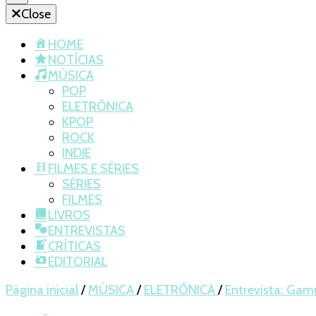
Close
HOME
NOTÍCIAS
MÚSICA
POP
ELETRÔNICA
KPOP
ROCK
INDIE
FILMES E SÉRIES
SÉRIES
FILMES
LIVROS
ENTREVISTAS
CRÍTICAS
EDITORIAL
Página inicial
/
MÚSICA
/
ELETRÔNICA
/
Entrevista: Gamu