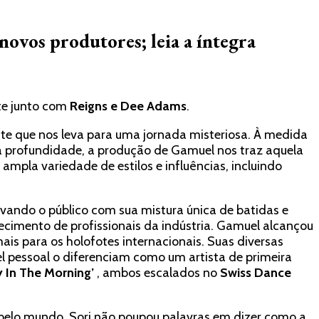
novos produtores; leia a íntegra
te junto com
Reigns e Dee Adams
.
nte que nos leva para uma jornada misteriosa. À medida
na profundidade, a produção de Gamuel nos traz aquela
mpla variedade de estilos e influências, incluindo
tivando o público com sua mistura única de batidas e
ecimento de profissionais da indústria. Gamuel alcançou
ais para os holofotes internacionais. Suas diversas
l pessoal o diferenciam como um artista de primeira
y In The Morning’
, ambos escalados no
Swiss Dance
 pelo mundo. Sori não poupou palavras em dizer como a