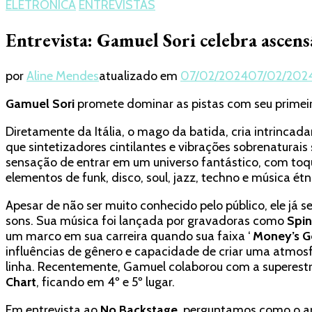
ELETRÔNICA
ENTREVISTAS
Entrevista: Gamuel Sori celebra ascensã
por
Aline Mendes
atualizado em
07/02/2024
07/02/202
Gamuel Sori
promete dominar as pistas com seu primei
Diretamente da Itália, o mago da batida, cria intrinca
que sintetizadores cintilantes e vibrações sobrenatur
sensação de entrar em um universo fantástico, com toqu
elementos de funk, disco, soul, jazz, techno e música ét
Apesar de não ser muito conhecido pelo público, ele já s
sons. Sua música foi lançada por gravadoras como
Spin
um marco em sua carreira quando sua faixa ‘
Money’s G
influências de gênero e capacidade de criar uma atmosf
linha. Recentemente, Gamuel colaborou com a superestr
Chart
, ficando em 4º e 5º lugar.
Em entrevista ao
No Backstage
, perguntamos como o ar