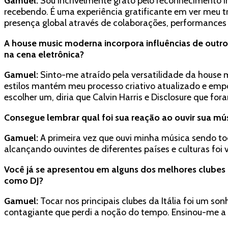
Gamuel:
Sou incrivelmente grato pelo reconhecimento 
recebendo. É uma experiência gratificante em ver meu t
presença global através de colaborações, performances 
A house music moderna incorpora influências de outros
na cena eletrônica?
Gamuel:
Sinto-me atraído pela versatilidade da house 
estilos mantém meu processo criativo atualizado e empol
escolher um, diria que Calvin Harris e Disclosure que f
Consegue lembrar qual foi sua reação ao ouvir sua mú
Gamuel:
A primeira vez que ouvi minha música sendo to
alcançando ouvintes de diferentes países e culturas foi 
Você já se apresentou em alguns dos melhores clubes
como DJ?
Gamuel:
Tocar nos principais clubes da Itália foi um s
contagiante que perdi a noção do tempo. Ensinou-me a 