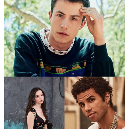
MIKEY
MADISON
JUNTA-
SE
AO
ELENCO
DE
”SCREAM”.