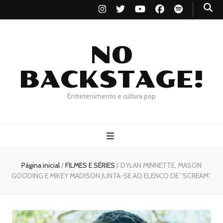
NO
BACKSTAGE!
Entretenimento e cultura pop
Página inicial
/
FILMES E SÉRIES
/
DYLAN MINNETTE, MASON
GOODING E MIKEY MADISON JUNTA-SE AO ELENCO DE ”SCREAM”.