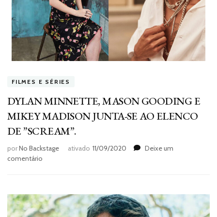
FILMES E SÉRIES
DYLAN MINNETTE, MASON GOODING E
MIKEY MADISON JUNTA-SE AO ELENCO
DE ”SCREAM”.
por
No Backstage
ativado
11/09/2020
Deixe um
em
comentário
DYLAN
MINNETTE,
MASON
GOODING
E