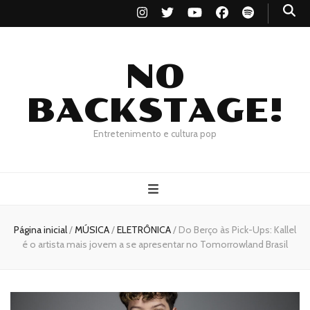
NO
BACKSTAGE!
Entretenimento e cultura pop
Página inicial
/
MÚSICA
/
ELETRÔNICA
/
Do Berço às Pick-Ups: Kallel
é o artista mais jovem a se apresentar no Tomorrowland Brasil