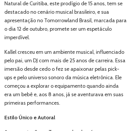
Natural de Curitiba, este prodígio de 15 anos, tem se
Kallel
é
destacado no cenário musical brasileiro, e sua
o
apresentação no Tomorrowland Brasil, marcada para
artista
o dia 12 de outubro, promete ser um espetáculo
mais
jovem
imperdível.
a
se
Kallel cresceu em um ambiente musical, influenciado
apresentar
pelo pai, um DJ com mais de 25 anos de carreira. Essa
no
Tomorrowland
imersão desde cedo o fez se apaixonar pelas pick-
Brasil
ups e pelo universo sonoro da música eletrônica. Ele
começou a explorar o equipamento quando ainda
era um bebê e, aos 8 anos, já se aventurava em suas
primeiras performances.
Estilo Único e Autoral