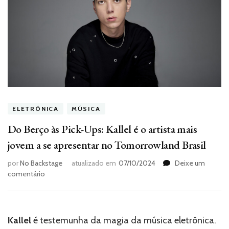
ELETRÔNICA
MÚSICA
Do Berço às Pick-Ups: Kallel é o artista mais
jovem a se apresentar no Tomorrowland Brasil
por
No Backstage
atualizado em
07/10/2024
Deixe um
em
comentário
Do
Berço
às
Pick-
Kallel
é testemunha da magia da música eletrônica.
Ups: