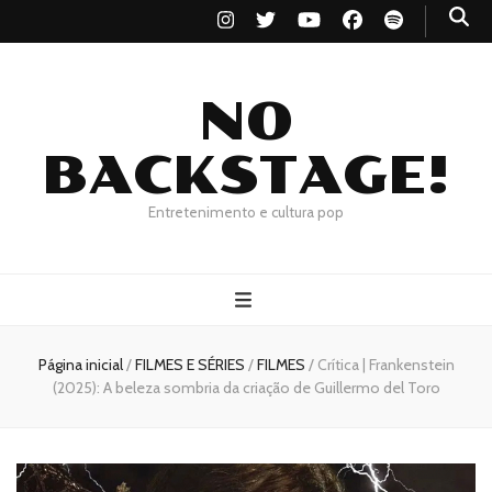
NO
BACKSTAGE!
Entretenimento e cultura pop
Página inicial
/
FILMES E SÉRIES
/
FILMES
/
Crítica | Frankenstein
(2025): A beleza sombria da criação de Guillermo del Toro