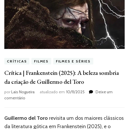
CRÍTICAS
FILMES
FILMES E SÉRIES
Crítica | Frankenstein (2025): A beleza sombria
da criação de Guillermo del Toro
por
Lais Nogueira
atualizado em
10/11/2025
Deixe um
em
comentário
Crítica
|
Frankenstein
Guillermo del Toro
revisita um dos maiores clássicos
(2025):
da literatura gótica em Frankenstein (2025), e o
A