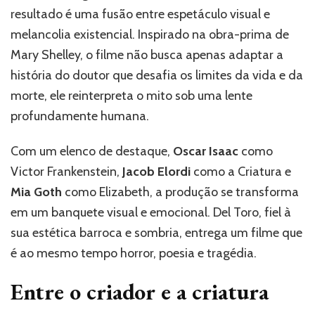
beleza
resultado é uma fusão entre espetáculo visual e
sombria
melancolia existencial. Inspirado na obra-prima de
da
Mary Shelley, o filme não busca apenas adaptar a
criação
de
história do doutor que desafia os limites da vida e da
Guillermo
morte, ele reinterpreta o mito sob uma lente
del
profundamente humana.
Toro
Com um elenco de destaque,
Oscar Isaac
como
Victor Frankenstein,
Jacob Elordi
como a Criatura e
Mia Goth
como Elizabeth, a produção se transforma
em um banquete visual e emocional. Del Toro, fiel à
sua estética barroca e sombria, entrega um filme que
é ao mesmo tempo horror, poesia e tragédia.
Entre o criador e a criatura