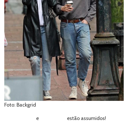
matinal
em
Vancouver
Foto: Backgrid
Cole Sprouse
e
Ari Fournier
estão assumidos!