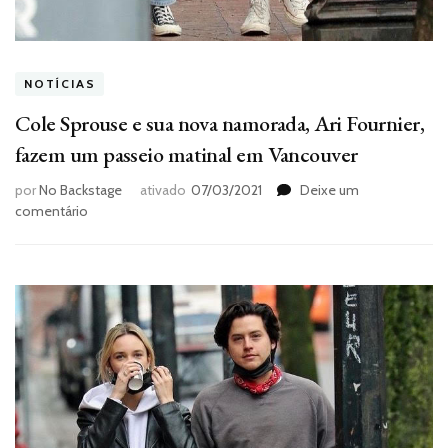
NOTÍCIAS
Cole Sprouse e sua nova namorada, Ari Fournier,
fazem um passeio matinal em Vancouver
por
No Backstage
ativado
07/03/2021
Deixe um
em
comentário
Cole
Sprouse
e
sua
nova
namorada,
Ari
Fournier,
fazem
um
passeio