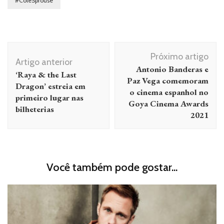
#ColeSprouse
Navegação
Próximo artigo
de
Artigo anterior
Antonio Banderas e
‘Raya & the Last
post
Paz Vega comemoram
Dragon’ estreia em
o cinema espanhol no
primeiro lugar nas
Goya Cinema Awards
bilheterias
2021
Você também pode gostar...