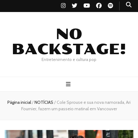
NO
BACKSTAGE!
Entretenimento e cultura pop
Página inicial
/
NOTÍCIAS
/
Cole Sprouse e sua nova namorada, Ari
Fournier, fazem um passeio matinal em Vancouver