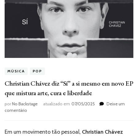
MÚSICA
POP
Christian Chávez diz “Sí” a si mesmo em novo EP
que mistura arte, cura e liberdade
por
No Backstage
atualizado em
07/05/2025
Deixe um
em
comentário
Christian
Chávez
diz
Em um movimento tão pessoal,
Christian Chávez
“Sí”