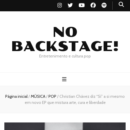
NO
BACKSTAGE!
Entretenimento e cultura pop
Página inicial
/
MÚSICA
/
POP
/
Christian Chávez diz “Sí” a si mesmo
em novo EP que mistura arte, cura e liberdade