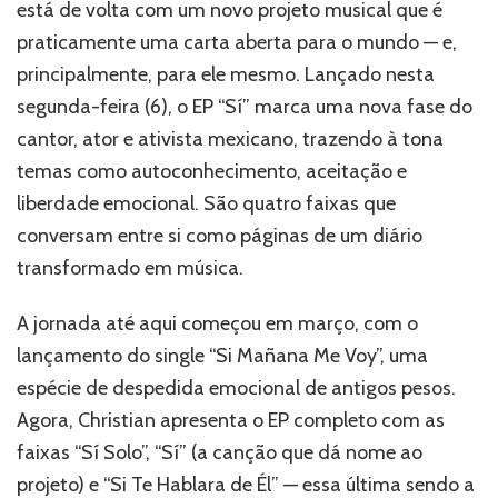
está de volta com um novo projeto musical que é
a
si
praticamente uma carta aberta para o mundo — e,
mesmo
principalmente, para ele mesmo. Lançado nesta
em
segunda-feira (6), o EP “Sí” marca uma nova fase do
novo
EP
cantor, ator e ativista mexicano, trazendo à tona
que
temas como autoconhecimento, aceitação e
mistura
liberdade emocional. São quatro faixas que
arte,
cura
conversam entre si como páginas de um diário
e
transformado em música.
liberdade
A jornada até aqui começou em março, com o
lançamento do single “Si Mañana Me Voy”, uma
espécie de despedida emocional de antigos pesos.
Agora, Christian apresenta o EP completo com as
faixas “Sí Solo”, “Sí” (a canção que dá nome ao
projeto) e “Si Te Hablara de Él” — essa última sendo a