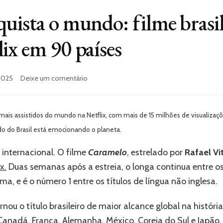
uista o mundo: filme brasil
ix em 90 países
em
2025
Deixe um comentário
‘Caramelo’
conquista
o
mais assistidos do mundo na Netflix, com mais de 15 milhões de visualiza
mundo:
filme
ado do Brasil está emocionando o planeta.
brasileiro
entra
 internacional. O filme
Caramelo
, estrelado por
Rafael Vit
no
x.
Duas semanas após a estreia, o longa continua entre os
Top
a, e é o número 1 entre os títulos de língua não inglesa.
10
da
Netflix
rnou o título brasileiro de maior alcance global na histór
em
 Canadá, França, Alemanha, México, Coreia do Sul e Japão