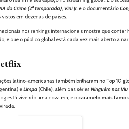
asileiro reafirma seu espaço no streaming global. E o suc
NA do Crime (2ª temporada)
,
Vini Jr.
e o documentário
Con
 vistos em dezenas de países.
 nacionais nos rankings internacionais mostra que
c
ontar 
 e que o público global está cada vez mais aberto a narr
etflix
ões latino-americanas também brilharam no Top 10 globa
gentina) e
Limpa
(Chile), além das séries
Ninguém nos Viu 
ing está vivendo uma nova era, e o
caramelo mais famoso
virada.