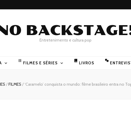
NO BACKSTAGE
Entretenimento e cultura pop
A
FILMES E SÉRIES
LIVROS
ENTREVIS
IES
/
FILMES
/
‘Caramelo’ conquista o mundo: filme brasileiro entra no To