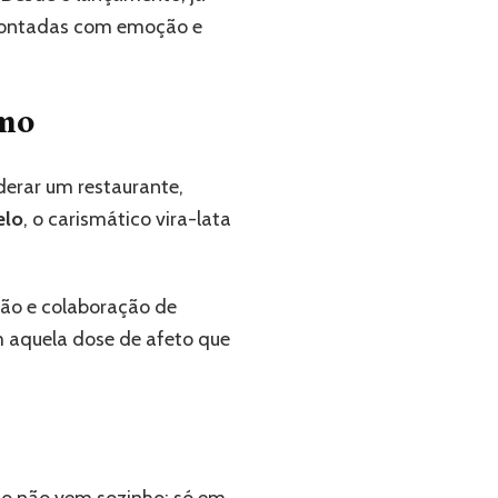
s contadas com emoção e
smo
iderar um restaurante,
elo
, o carismático vira-lata
ção e colaboração de
m aquela dose de afeto que