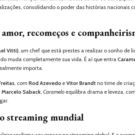
90
alizações, consolidando o poder das histórias nacionai
países
e amor, recomeços e companheiri
el Vitti)
, um chef que está prestes a realizar o sonho de l
do muda completamente sua vida. É aí que entra
Caram
realmente importa.
reitas
, com
Rod Azevedo
e
Vitor Brandt
no time de cria
e Marcelo Saback
,
Caramelo
equilibra drama e leveza, co
gar.
do streaming mundial