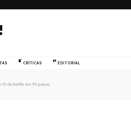
!
TAS
CRÍTICAS
EDITORIAL
p 10 da Netflix em 90 países