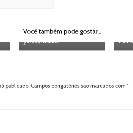
FILMES E SÉRIES
SAIU! Trailer Internacional de
Você também pode gostar...
CRÍTI
 de
‘G.I. Joe Origens: Snake Eyes’ é
pura adrenalina!
CRÍTI
rá publicado.
Campos obrigatórios são marcados com
*