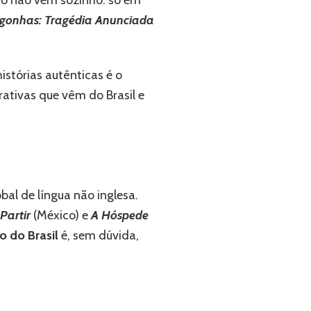
esso não vem sozinho: só em
gonhas: Tragédia Anunciada
histórias autênticas é o
ativas que vêm do Brasil e
l de língua não inglesa.
Partir
(México) e
A Hóspede
 do Brasil
é, sem dúvida,