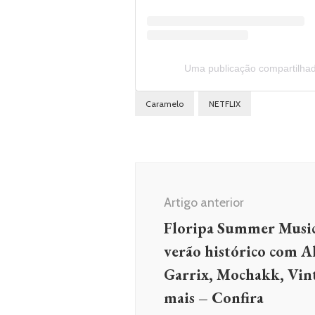
Uma publicação compartilhada 
Caramelo
NETFLIX
Navegação
de
Artigo anterior
post
Floripa Summer Musi
verão histórico com A
Garrix, Mochakk, Vin
mais – Confira