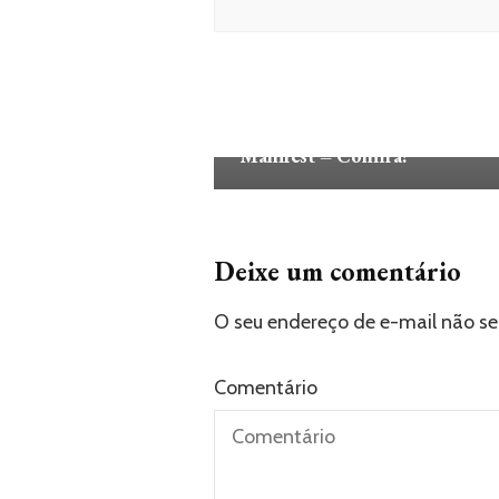
FILMES E SÉRIES
SÉRIES
Será o fim do mistério? Netflix
divulga trailer da 4ª temporada
´´Manifest – Confira!
Deixe um comentário
O seu endereço de e-mail não se
Comentário