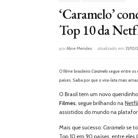
‘Caramelo’ conq
Top 10 da Netfl
por
Aline Mendes
atualizado em
21/10/
O filme brasileiro
Caramelo
segue entre os 
países. Saiba por que o vira-lata mais am
O Brasil tem um novo queridinho
Filmes
, segue brilhando na
Netfli
assistidos do mundo na plataform
Mais que sucesso:
Caramelo
se to
Top 10 em 90 países, entre eles