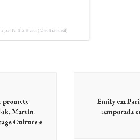
por Netflix Brasil (@netflixbrasil)
c promete
Emily em Pari
lok, Martin
temporada c
tage Culture e